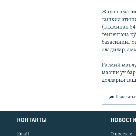
Жаҳон амалиё
ташкил этиши
(тахминан 54
тенгечгача кў
базасининг о
оладилар, ам
Расмий маълу
маоши уч бар
долларни таш
Поделить
КОНТАКТЫ
НОВОСТИ
Email
О проекте