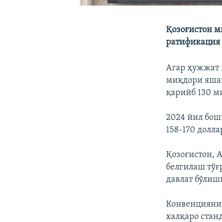
Қозоғистон 
ратификация 
Агар ҳужжат 
миқдори яшаш
қарийб 130 м
2024 йил бош
158-170 долл
Қозоғистон,
белгилаш тў
давлат бўлиш
Конвенцияни
халқаро ста