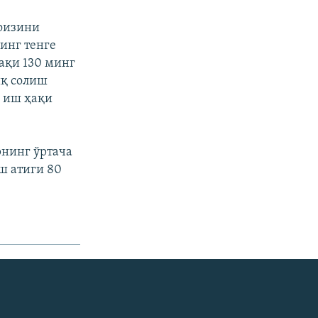
фоизини
инг тенге
ақи 130 минг
иқ солиш
 иш ҳақи
рнинг ўртача
ш атиги 80