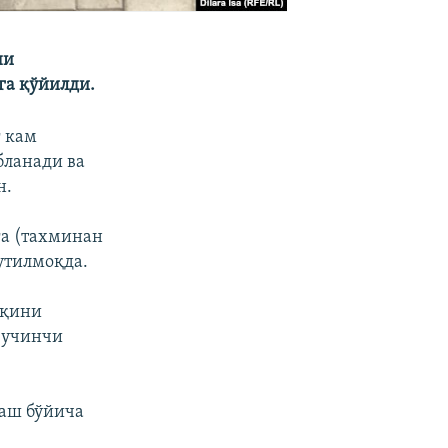
ни
га қўйилди.
г кам
бланади ва
н.
га (тахминан
утилмоқда.
ақини
 учинчи
аш бўйича