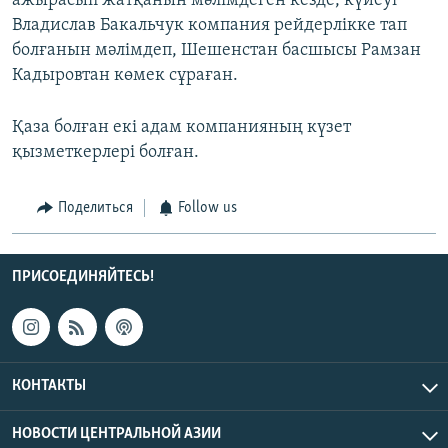
ажырасып жатқанын мәлімдеген кезде, күйеуі
Владислав Бакальчук компания рейдерлікке тап
болғанын мәлімдеп, Шешенстан басшысы Рамзан
Кадыровтан көмек сұраған.
Қаза болған екі адам компанияның күзет
қызметкерлері болған.
Поделиться
Follow us
ПРИСОЕДИНЯЙТЕСЬ!
КОНТАКТЫ
НОВОСТИ ЦЕНТРАЛЬНОЙ АЗИИ