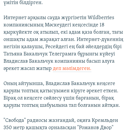
үмітін білдірген.
Интернет арқылы сауда жүргізетін Wildberries
компаниясының Мәскеудегі кеңсесінде 18
қыркүйекте оқ атылып, екі адам қаза болған, тағы
оншақты адам жарақат алған. Интернет-дүкеннің
негізін қалаушы, Ресейдегі ең бай әйелдердің бірі
Татьяна Бакальчук Телеграмға бұрынғы күйеуі
Владислав Бакальчук компанияны басып алуға
әрекет жасап жатыр
деп мәлімдеген.
Оның айтуынша, Владислав Бакальчук кеңсеге
қарулы топтың қатысуымен кіруге әрекет еткен.
Бірақ ол кеңсеге сөйлесу үшін барғанын, бірақ
қарулы топтың шабуылына тап болғанын айтқан.
"Свобода" радиосы жазғандай, оқиға Кремльден
350 метр қашықта орналасқан "Романов Двор"