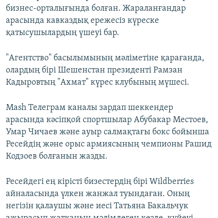
бизнес-орталығында болған. Жараланғандар
арасында кавказдық ережесіз күреске
қатысушылардың үшеуі бар.
"Агентство" басылымының мәліметіне қарағанда,
олардың бірі Шешенстан президенті Рамзан
Кадыровтың "Ахмат" күрес клубының мүшесі.
Mash Телеграм каналы зардап шеккендер
арасында кәсіпқой спортшылар Абубакар Местоев,
Умар Чичаев және ауыр салмақтағы бокс бойынша
Ресейдің және орыс армиясының чемпионы Рашид
Кодзоев болғанын жазды.
Ресейдегі ең кірісті бизестердің бірі Wildberries
айналасында үлкен жанжал туындаған. Оның
негізін қалаушы және иесі Татьяна Бакальчук