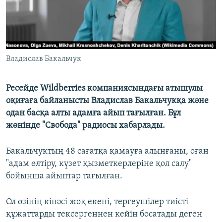
Владислав Бакальчук
Ресейде Wildberries компаниясындағы атышулы
оқиғаға байланысты Владислав Бакальчукқа және
одан басқа алты адамға айып тағылған. Бұл
жөнінде "Свобода" радиосы хабарлады.
Бакальчуктың 48 сағатқа қамауға алынғаны, оған
"адам өлтіру, күзет қызметкерлеріне қол салу"
бойынша айыптар тағылған.
Ол өзінің кінәсі жоқ екені, тергеушілер тиісті
құжаттарды тексергеннен кейін босатады деген