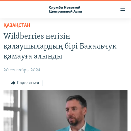
Ссылки
доступа
Вернуться
ҚАЗАҚСТАН
к
О ПРОЕКТЕ
Wildberries негізін
основному
ПОДПИСКА
содержанию
қалаушылардың бірі Бакальчук
КОНТАКТЫ
Вернутся
қамауға алынды
к
RFE/RL ДИРЕКТ
главной
20 сентябрь, 2024
НАСТОЯЩЕЕ ВРЕМЯ
навигации
Вернутся
Поделиться
МИГРАНТ МЕДИА
к
поиску