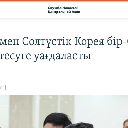
мен Солтүстік Корея бір-
тесуге уағдаласты
ся