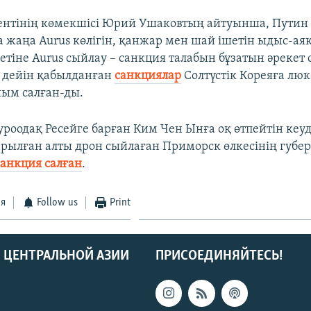
ентінің көмекшісі Юрий Ушаковтың айтуынша, Путин 
 жаңа Aurus көлігін, қанжар мен шай ішетін ыдыс-ая
етіне Aurus сыйлау – санкция талабын бұзатын әрекет 
н дейін қабылданған
санкциялар
Солтүстік Кореяға люк
йым салған-ды.
Еуроодақ Ресейге барған Ким Чен Ынға оқ өтпейтін ке
рылған алты дрон сыйлаған Приморск өлкесінің губе
санкция салған
.
ся
Follow us
Print
 ЦЕНТРАЛЬНОЙ АЗИИ
ПРИСОЕДИНЯЙТЕСЬ!