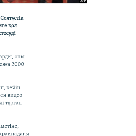
Солтүстік
мге қол
ктесуді
барды, оны
реяға 2000
п, кейін
ген видео
лі тұрған
іметіне,
Украинадағы