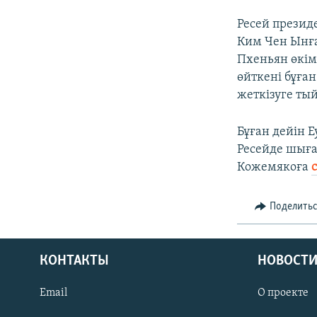
Ресей презид
Ким Чен Ынға
Пхеньян өкім
өйткені бұға
жеткізуге ты
Бұған дейін 
Ресейде шыға
Кожемякоға
Поделить
КОНТАКТЫ
НОВОСТИ
Email
О проекте