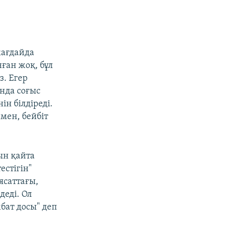
жағдайда
нған жоқ, бұл
з. Егер
ында соғыс
н білдіреді.
мен, бейбіт
ын қайта
стігін"
ясаттағы,
деді. Ол
бат досы" деп