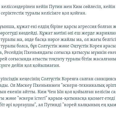
 келіссөздерінен кейін Путин мен Ким сөйлесіп, кейін
серіктестік туралы келісімге қол қойған.
уынша, құжат екі елдің біріне қарсы агрессия болған 
өрсетуді көздейді. Құжат мәтіні әлі еш жерде жарияла
туралы ма, әлде басқа нәрсе жайлы ма, ол жағы белгісі
туралы болса, бұл Солтүстік және Оңтүстік Корея арас
а, Ресейдің Пхеньяндағы соғысқа қатысуы мүмкін екені
рей соғысында атысты тоқтату туралы бітім жасалғаны
 күнге дейін қол қойылмаған.
іпсіздік кеңесінің Солтүстік Кореяға салған санкцияс
ады. Ол Мәскеу Пхеньянмен "әскери-техникалық әріпте
ын екенін айтты. Ким Чен Ын қол қойылған келісім са
 және "әскери істегі" қарым-қатынасқа қызмет етеді 
біт әрі қорғаушы", ал Путинді "корей халқының ең қым