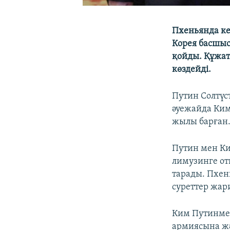
Пхеньянда ке
Корея басшыс
қойды. Құжат 
көздейді.
Путин Солтүс
әуежайда Ким
жылы барған
Путин мен Ки
лимузинге оты
тарады. Пхень
суреттер жар
Ким Путинмен 
армиясына жә