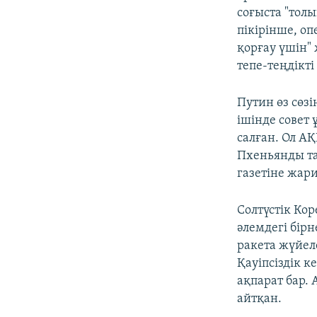
соғыста "тол
пікірінше, оп
қорғау үшін" 
тепе-теңдікті
Путин өз сөз
ішінде совет
салған. Ол А
Пхеньянды та
газетіне жар
Солтүстік Ко
әлемдегі бір
ракета жүйел
Қауіпсіздік 
ақпарат бар.
айтқан.