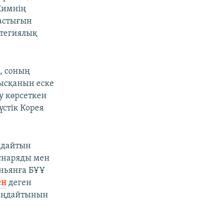
 Кимнің
тастығын
атегиялық
, соның
ысқанын еске
у көрсеткен
үстік Корея
лдайтын
 снаряды мен
еньянға БҰҰ
ен
деген
лаңдайтынын