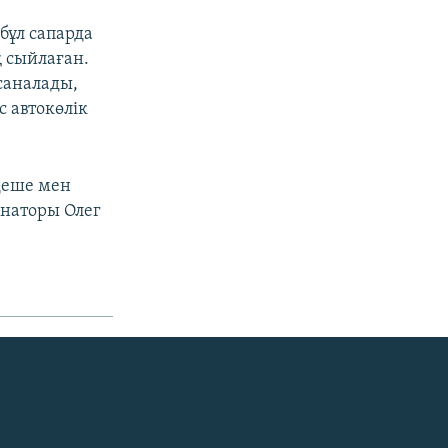
бұл сапарда
қ сыйлаған.
саналады,
с автокөлік
удеше мен
рнаторы Олег