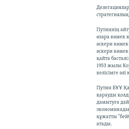
Делегациялар
стратегиялық 
Путиннің айт
өзара көмек к
әскери көмек 
әскери көмек 
қайта басталс
1953 жылы Ко
келісімге әлі
Путин БҰҰ Қау
қарауды қолд
дамытуға дай
экономикадағы
құжатты "бей
атады.