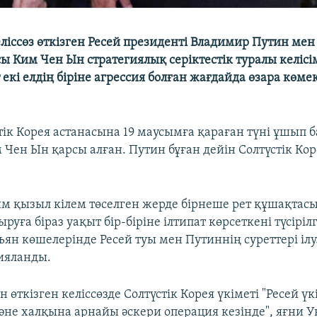
ліссөз өткізген Ресей президенті Владимир Путин мен 
ы Ким Чен Ын стратегиялық серіктестік туралы келісі
екі елдің біріне агрессия болған жағдайда өзара көме
тік Корея астанасына 19 маусымға қараған түні ұшып 
 Чен Ын қарсы алған. Путин бұған дейін Солтүстік Ко
.
м қызыл кілем төселген жерде бірнеше рет құшақтасы
руға біраз уақыт бір-біріне ілтипат көрсеткені түсіріл
ян көшелерінде Ресей туы мен Путиннің суреттері ілу
ияланды.
өткізген келіссөзде Солтүстік Корея үкіметі "Ресей үк
не халқына арнайы әскери операция кезінде", яғни 