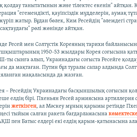
ық қолдау танытатынын және тілектес екенін" айтқан.
ерация "егемендікті, қауіпсіздік мүдделерін, аумақ тұ
жүріп жатыр. Бұдан бөлек, Ким Ресейдің "әлемдегі стр
 сақтаудағы" рөлі жөнінде айтқан.
інде Ресей мен Солтүстік Кореяның тарихи байланысын
 ұшқыштарының 1950-53 жылдары Корея соғысына қат
ҚШ-ты сынға алып, Украинадағы соғыста Ресейге қолда
ғы да мақтаған. Путин бұл туралы сапар алдында Солт
ияланған мақаласында да жазған.
рея – Ресейдің Украинадағы басқыншылық соғысын қо
неше елдің бірі. Пхеньян Ресей армиясына артиллерия
ерін
жеткізген
, ал Мәскеу мұның қарымы ретінде Пх
кеңесі тыйым салған ракета бағдарламасына
көмектеск
 АҚШ пен Батыс елдері екі елдің қарым-қатынасына а