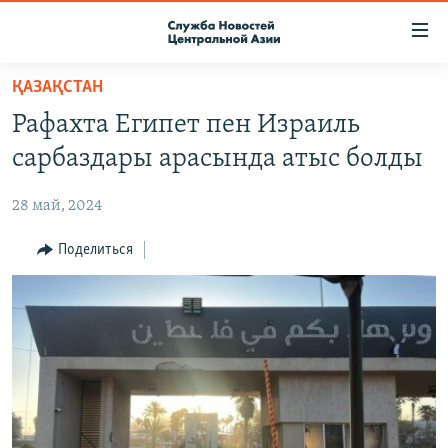
Ссылки
доступа
Вернуться
ҚАЗАҚСТАН
к
О ПРОЕКТЕ
Рафахта Египет пен Израиль
основному
ПОДПИСКА
содержанию
сарбаздары арасында атыс болды
КОНТАКТЫ
Вернутся
к
28 май, 2024
RFE/RL ДИРЕКТ
главной
НАСТОЯЩЕЕ ВРЕМЯ
Поделиться
навигации
Вернутся
МИГРАНТ МЕДИА
к
поиску