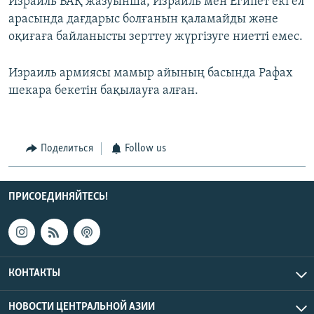
Израиль БАҚ жазуынша, Израиль мен Египет екі ел
арасында дағдарыс болғанын қаламайды және
оқиғаға байланысты зерттеу жүргізуге ниетті емес.
Израиль армиясы мамыр айының басында Рафах
шекара бекетін бақылауға алған.
Поделиться
Follow us
ПРИСОЕДИНЯЙТЕСЬ!
КОНТАКТЫ
НОВОСТИ ЦЕНТРАЛЬНОЙ АЗИИ