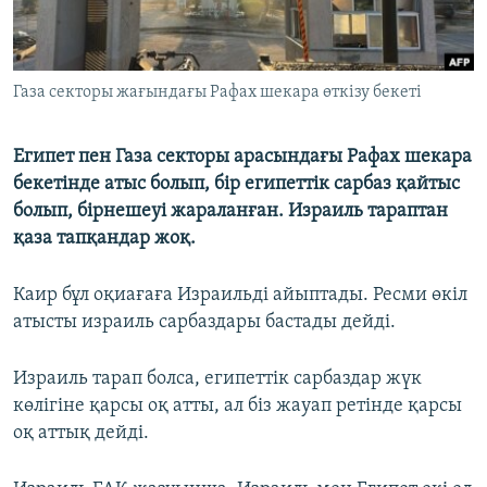
Газа секторы жағындағы Рафах шекара өткізу бекеті
Египет пен Газа секторы арасындағы Рафах шекара
бекетінде атыс болып, бір египеттік сарбаз қайтыс
болып, бірнешеуі жараланған. Израиль тараптан
қаза тапқандар жоқ.
Каир бұл оқиағаға Израильді айыптады. Ресми өкіл
атысты израиль сарбаздары бастады дейді.
Израиль тарап болса, египеттік сарбаздар жүк
көлігіне қарсы оқ атты, ал біз жауап ретінде қарсы
оқ аттық дейді.