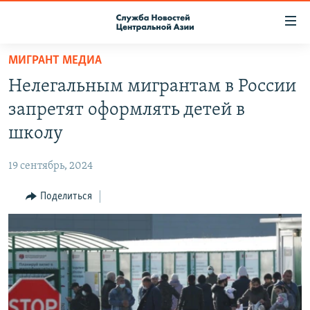
Ссылки
доступа
Вернуться
МИГРАНТ МЕДИА
к
О ПРОЕКТЕ
Нелегальным мигрантам в России
основному
ПОДПИСКА
содержанию
запретят оформлять детей в
КОНТАКТЫ
Вернутся
школу
к
RFE/RL ДИРЕКТ
главной
19 сентябрь, 2024
НАСТОЯЩЕЕ ВРЕМЯ
навигации
Вернутся
Поделиться
МИГРАНТ МЕДИА
к
поиску