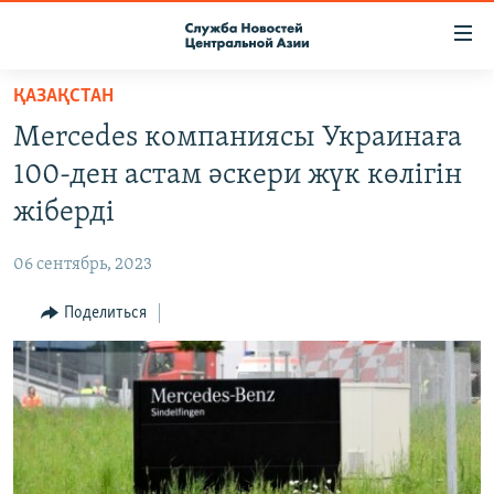
Ссылки
доступа
Вернуться
ҚАЗАҚСТАН
к
О ПРОЕКТЕ
Merсedes компаниясы Украинаға
основному
ПОДПИСКА
содержанию
100-ден астам әскери жүк көлігін
КОНТАКТЫ
Вернутся
жіберді
к
RFE/RL ДИРЕКТ
главной
06 сентябрь, 2023
НАСТОЯЩЕЕ ВРЕМЯ
навигации
Вернутся
Поделиться
МИГРАНТ МЕДИА
к
поиску