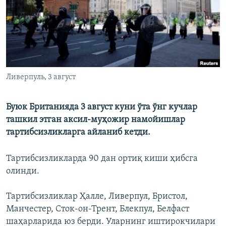
Ливерпуль, 3 август
Буюк Британияда 3 август куни ўта ўнг кучлар
ташкил этган аксил-муҳожир намойишлар
тартибсизликларга айланиб кетди.
Тартибсизликларда 90 дан ортиқ киши ҳибсга
олинди.
Тартибсизликлар Ҳалле, Ливерпул, Бристол,
Манчестер, Сток-он-Трент, Блекпул, Белфаст
шаҳарларида юз берди. Уларнинг иштирокчилари