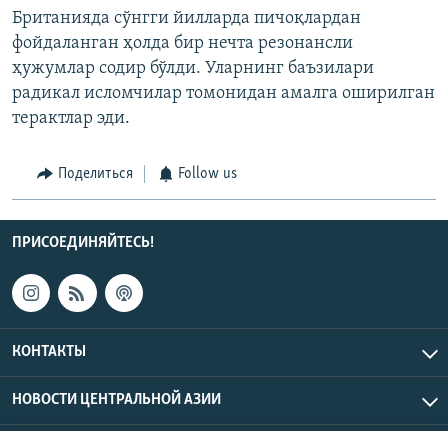
Британияда сўнгги йилларда пичоқлардан
фойдаланган ҳолда бир нечта резонансли
ҳужумлар содир бўлди. Уларнинг баъзилари
радикал исломчилар томонидан амалга оширилган
терактлар эди.
Поделиться
Follow us
ПРИСОЕДИНЯЙТЕСЬ!
КОНТАКТЫ
НОВОСТИ ЦЕНТРАЛЬНОЙ АЗИИ