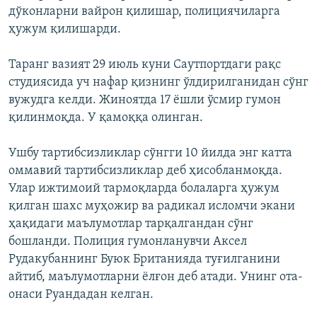
дўконларни вайрон қилишар, полициячиларга
ҳужум қилишарди.
Таранг вазият 29 июль куни Саутпортдаги рақс
студиясида уч нафар қизнинг ўлдирилганидан сўнг
вужудга келди. Жиноятда 17 ёшли ўсмир гумон
қилинмоқда. У қамоққа олинган.
Ушбу тартибсизликлар сўнгги 10 йилда энг катта
оммавий тартибсизликлар деб ҳисобланмоқда.
Улар ижтимоий тармоқларда болаларга ҳужум
қилган шахс муҳожир ва радикал исломчи экани
ҳақидаги маълумотлар тарқалгандан сўнг
бошланди. Полиция гумонланувчи Аксел
Рудакубаннинг Буюк Британияда туғилганини
айтиб, маълумотларни ёлғон деб атади. Унинг ота-
онаси Руандадан келган.