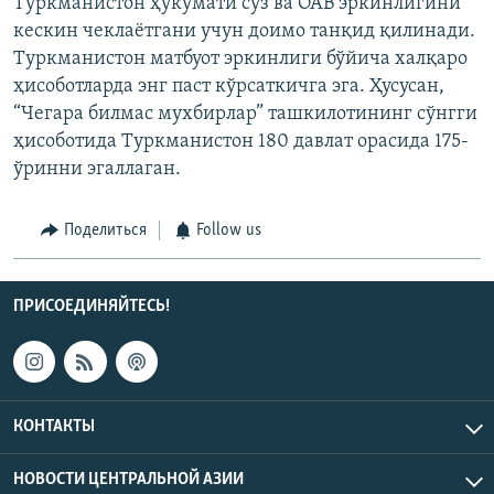
Туркманистон ҳукумати сўз ва ОАВ эркинлигини
кескин чеклаётгани учун доимо танқид қилинади.
Туркманистон матбуот эркинлиги бўйича халқаро
ҳисоботларда энг паст кўрсаткичга эга. Ҳусусан,
“Чегара билмас мухбирлар” ташкилотининг cўнгги
ҳисоботида Туркманистон 180 давлат орасида 175-
ўринни эгаллаган.
Поделиться
Follow us
ПРИСОЕДИНЯЙТЕСЬ!
КОНТАКТЫ
НОВОСТИ ЦЕНТРАЛЬНОЙ АЗИИ