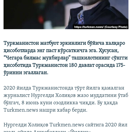
Туркманистон матбуот эркинлиги бўйича халқаро
ҳисоботларда энг паст кўрсаткичга эга. Ҳусусан,
“Чегара билмас мухбирлар” ташкилотининг cўнгги
ҳисоботида Туркманистон 180 давлат орасида 175-
ўринни эгаллаган.
2020 йилда Туркманистонда тўрт йилга қамалган
журналист Нургелди Холиқов жазо муддатини ўтаб
бўлгач, 8 июнь куни озодликка чиқди. Бу ҳақда
Turkmen.news нашри хабар берди.
Нургелди Холиқов Turkmen.news сайтига 2020 йил