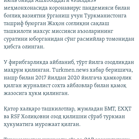
июль ойида Ашхободдаги «Йилдиз»
меҳмонхонасида коронавирус пандемияси билан
боғлиқ вазиятни ўрганиш учун Туркманистонга
ташриф буюрган Жаҳон соғлиқни сақлаш
ташкилоти махсус миссияси аъзоларининг
суратини юборганидан сўнг расмийлар томонидан
ҳибсга олинган.
У фирибгарликда айбланиб, тўрт йилга озодликдан
маҳрум қилинган. Turkmen.news хабар беришича,
нашр билан 2017 йилдан 2020 йилгача ҳамкорлик
қилган журналист сохта айбловлар билан қамоқ
жазосига ҳукм қилинган.
Қатор халқаро ташкилотлар, жумладан БМТ, ЕХҲТ
ва RSF Холиқовни озод қилишни сўраб туркман
ҳукуматига мурожаат қилган.