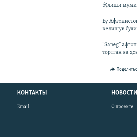
бўлиши мумк
Бу Афғонисто
келишув бўл
“Saneg” афғо
тортган ва ҳ
Поделить
КОНТАКТЫ
НОВОСТИ
Email
О проекте