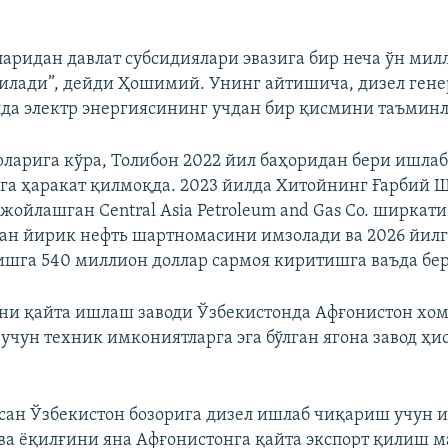
ларидан давлат субсидиялари эвазига бир неча ўн мил
қилади”, дейди Ҳошимий. Унинг айтишича, дизел ген
лда электр энергиясининг учдан бир қисмини таъмин
рларига кўра, Толибон 2022 йил баҳоридан бери ишл
га ҳаракат қилмоқда. 2023 йилда Хитойнинг Ғарбий
жойлашган Central Asia Petroleum and Gas Co. ширкат
ан йирик нефть шартномасини имзолади ва 2026 йилг
шга 540 миллион доллар сармоя киритишга ваъда бер
ни қайта ишлаш заводи Ўзбекистонда Афғонистон х
учун техник имкониятларга эга бўлган ягона завод ҳи
осан Ўзбекистон бозорига дизел ишлаб чиқариш учун 
ва ёқилғини яна Афғонистонга қайта экспорт қилиш м