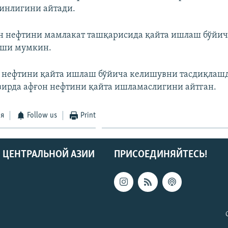
инлигини айтади.
н нефтини мамлакат ташқарисида қайта ишлаш бўйи
иши мумкин.
н нефтини қайта ишлаш бўйича келишувни тасдиқлаш
озирда афғон нефтини қайта ишламаслигини айтган.
ся
Follow us
Print
 ЦЕНТРАЛЬНОЙ АЗИИ
ПРИСОЕДИНЯЙТЕСЬ!