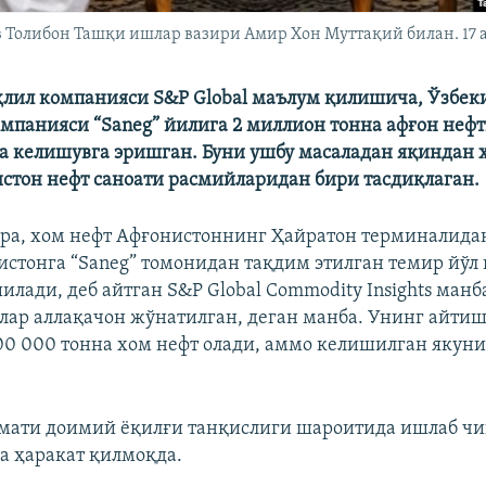
 Толибон Ташқи ишлар вазири Амир Хон Муттақий билан. 17 ав
лил компанияси S&P Global маълум қилишича, Ўзбек
компанияси “Saneg” йилига 2 миллион тонна афғон неф
 келишувга эришган. Буни ушбу масаладан яқиндан 
истон нефт саноати расмийларидан бири тасдиқлаган.
ра, хом нефт Афғонистоннинг Ҳайратон терминалида
истонга “Saneg” томонидан тақдим этилган темир йўл
лади, деб айтган S&P Global Commodity Insights манб
лар аллақачон жўнатилган, деган манба. Унинг айтиш
00 000 тонна хом нефт олади, аммо келишилган якун
умати доимий ёқилғи танқислиги шароитида ишлаб 
а ҳаракат қилмоқда.