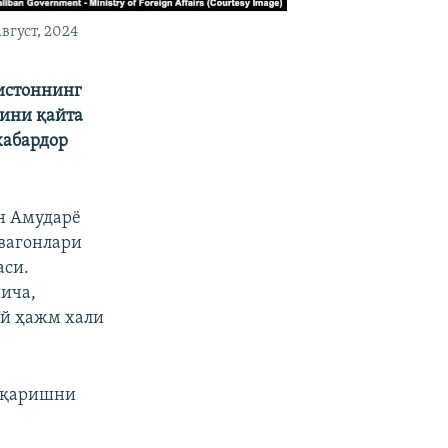
густ, 2024
истоннинг
тини қайта
хабардор
н Амударё
 вагонлари
аси.
ича,
ий ҳажм хали
чиқаришни