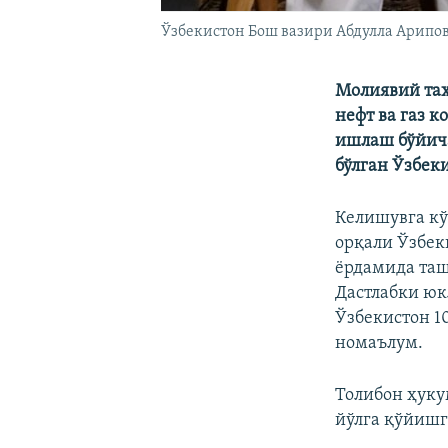
Ўзбекистон Бош вазири Абдулла Арипов
Молиявий таҳ
нефт ва газ 
ишлаш бўйича
бўлган Ўзбек
Келишувга кў
орқали Ўзбек
ёрдамида таши
Дастлабки юк
Ўзбекистон 1
номаълум.
Толибон ҳук
йўлга қўйишг