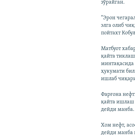
зўрайган.
“Эрон чегара
элга олиб чи
пойтахт Кобу
Матбуот хаба
қайта тиклаш
минтақасида 
ҳукумати бил
ишлаб чиқари
Фарғона нефт
қайта ишлаш 
дейди манба.
Хом нефт, ас
дейди манба 