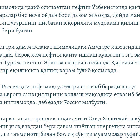
имолида қазиб олинаётган нефтни Ўзбекистонда қай
аралар бир неча ойдан бери давом этмоқда, дейди ман
тингугуртнинг нисбатан юқорилиги муҳокама қилинг
 бири бўлган.
лгари ҳам мамлакат шимолидаги Амударё ҳавзасидан
ларди, бироқ хом нефтни қайта ишлаш қувватига эга эм
т Туркманистон, Эрон ва охирги вақтларда Қирғизист
лар ёқилғисига қаттиқ қарам бўлиб қолмоқда.
 Россия ҳам нефт маҳсулотлари етказиб беради ва рус
и Европа санкцияларини қоплаш мақсадида етказиб 
 интилмоқда, деб ёзади Россия матбуоти.
 ширкатининг эронлик таҳлилчиси Саид Ҳошимийга кў
нг узоқ вақтдан бери давом этаётган энергетика инқ
лғи таъминоти билан боғлиқ сўнгги муаммолар туфай