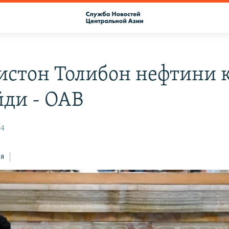
истон Толибон нефтини 
ди - ОАВ
24
ся