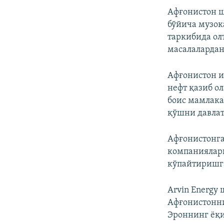
Афғонистон ш
бўйича музок
таркибида ол
масалалардан
Афғонистон и
нефт қазиб о
боис мамлака
қўшни давлат
Афғонистонга
компаниялар
кўпайтиришга
Arvin Energy
Афғонистонни
Эроннинг ёқи