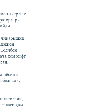
лион литр чет
ераторлари
лайди.
аб чиқаришни
 Шинжон
и Толибон
ача хом нефт
ган.
омашёсини
собланади,
ишлатилади,
асаласи ҳам