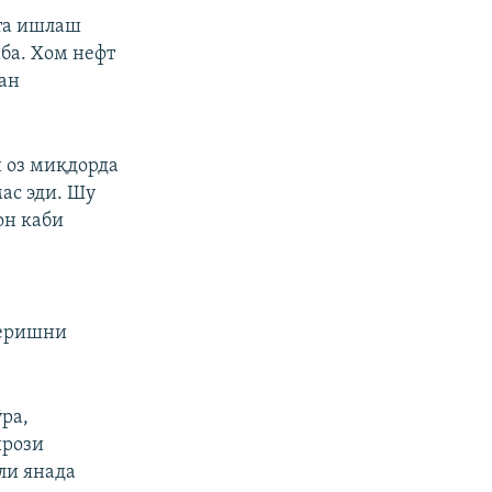
та ишлаш
ба. Хом нефт
ан
 оз миқдорда
ас эди. Шу
он каби
беришни
ра,
ирози
ли янада