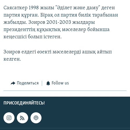
Саясаткер 1998 жылы "Әділет және даму" деген
партия құрған. Бірақ ол партия билік тарабынан
жабылды. Зоиров 2001-2003 жылдары
президенттің құқықтық мәселелер бойынша
кеңесшісі болып істеген.
Зоиров елдегі өзекті мәселелерді ашық айтып
келген.
Поделиться
Follow us
ПРИСОЕДИНЯЙТЕСЬ!