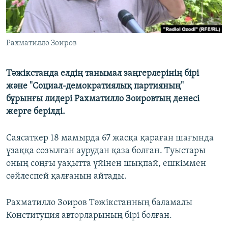
Рахматилло Зоиров
Тәжікстанда елдің танымал заңгерлерінің бірі
және "Социал-демократиялық партияның"
бұрынғы лидері Рахматилло Зоировтың денесі
жерге берілді.
Саясаткер 18 мамырда 67 жасқа қараған шағында
ұзаққа созылған аурудан қаза болған. Туыстары
оның соңғы уақытта үйінен шықпай, ешкіммен
сөйлеспей қалғанын айтады.
Рахматилло Зоиров Тәжікстанның баламалы
Конституция авторларының бірі болған.