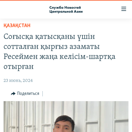
Ссылки
доступа
Вернуться
ҚАЗАҚСТАН
к
О ПРОЕКТЕ
Соғысқа қатысқаны үшін
основному
ПОДПИСКА
содержанию
сотталған қырғыз азаматы
КОНТАКТЫ
Вернутся
Ресеймен жаңа келісім-шартқа
к
RFE/RL ДИРЕКТ
отырған
главной
НАСТОЯЩЕЕ ВРЕМЯ
навигации
23 июнь, 2024
Вернутся
МИГРАНТ МЕДИА
к
Поделиться
поиску