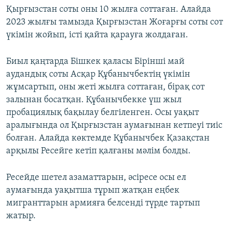
Қырғызстан соты оны 10 жылға соттаған. Алайда
2023 жылғы тамызда Қырғызстан Жоғарғы соты сот
үкімін жойып, істі қайта қарауға жолдаған.
Биыл қаңтарда Бішкек қаласы Бірінші май
аудандық соты Асқар Құбанычбектің үкімін
жұмсартып, оны жеті жылға соттаған, бірақ сот
залынан босатқан. Құбанычбекке үш жыл
пробациялық бақылау белгіленген. Осы уақыт
аралығында ол Қырғызстан аумағынан кетпеуі тиіс
болған. Алайда көктемде Құбанычбек Қазақстан
арқылы Ресейге кетіп қалғаны мәлім болды.
Ресейде шетел азаматтарын, әсіресе осы ел
аумағында уақытша тұрып жатқан еңбек
мигранттарын армияға белсенді түрде тартып
жатыр.