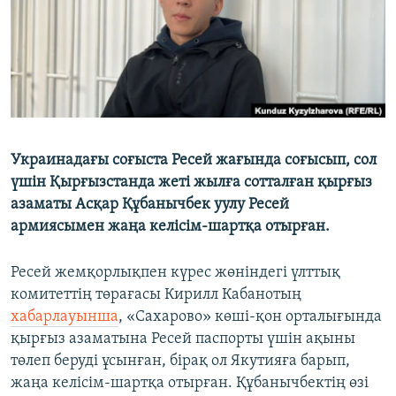
Украинадағы соғыста Ресей жағында соғысып, сол
үшін Қырғызстанда жеті жылға сотталған қырғыз
азаматы Асқар Құбанычбек уулу Ресей
армиясымен жаңа келісім-шартқа отырған.
Ресей жемқорлықпен күрес жөніндегі үлттық
комитеттің төрағасы Кирилл Кабанотың
хабарлауынша
, «Сахарово» көші-қон орталығында
қырғыз азаматына Ресей паспорты үшін ақыны
төлеп беруді ұсынған, бірақ ол Якутияға барып,
жаңа келісім-шартқа отырған. Құбанычбектің өзі