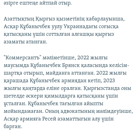
әзірге ештеңе айтпай отыр.
Азаттықтың Қырғыз қызметінің хабарлауынша,
Асқар Құбанычбек уулу Украинадағы соғысқа
қатысқаны үшін сотталған алғашқы қырғыз
азаматы атанған.
"Коммерсантъ" мәліметінше, 2022 жылғы
маусымда Құбанычбек Брянск қаласында келісім-
шартқа отырып, майданға аттанған. 2022 жылғы
қарашада Құбанычбек армиядан кетіп, 2023
жылғы қаңтарда еліне оралған. Қырғызстанда оны
шетелде әскери қимылдарға қатысқаны үшін
ұсталған. Құбанычбек тағылған айыпты
мойындамаған. Оның адвокатының мәлімдеуінше,
Асқар армияға Ресей азаматтығын алу үшін
барған.