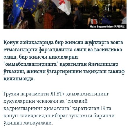
Қонун лойиҳаларида бир жинсли жуфтларга вояга
етмаганларни фарзандликка олиш ва васийликка
олиш, бир жинсли никоҳларни
"оммабоплаштиришга" қаратилган йиғилишлар
ўтказиш, жинсни ўзгартиришни тақиқлаш таклиф
қилинмоқда.
Грузия парламенти ЛГБТ+ ҳамжамиятининг
ҳуқуқларини чекловчи ва "оилавий
қадриятларнинг ҳимоясига" қаратилган 19 та
қонун лойиҳасидан иборат тўпламни биринчи
ўқишда маъқуллади.