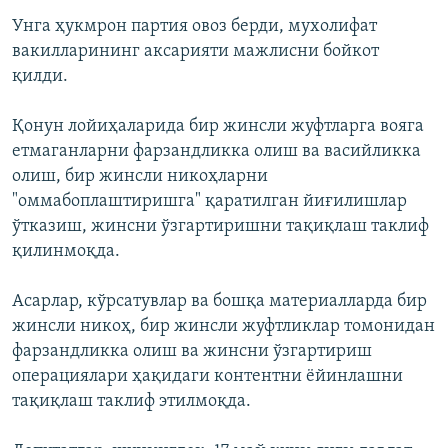
Унга ҳукмрон партия овоз берди, мухолифат
вакилларининг аксарияти мажлисни бойкот
қилди.
Қонун лойиҳаларида бир жинсли жуфтларга вояга
етмаганларни фарзандликка олиш ва васийликка
олиш, бир жинсли никоҳларни
"оммабоплаштиришга" қаратилган йиғилишлар
ўтказиш, жинсни ўзгартиришни тақиқлаш таклиф
қилинмоқда.
Асарлар, кўрсатувлар ва бошқа материалларда бир
жинсли никоҳ, бир жинсли жуфтликлар томонидан
фарзандликка олиш ва жинсни ўзгартириш
операциялари ҳақидаги контентни ёйинлашни
тақиқлаш таклиф этилмоқда.