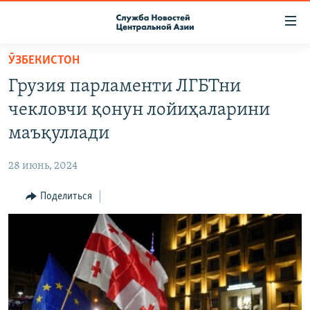
Ссылки
доступа
Вернуться
ӮЗБЕКИСТОН
к
О ПРОЕКТЕ
Грузия парламенти ЛГБТни
основному
ПОДПИСКА
содержанию
чекловчи қонун лойиҳаларини
КОНТАКТЫ
Вернутся
маъқуллади
к
RFE/RL ДИРЕКТ
главной
28 июнь, 2024
НАСТОЯЩЕЕ ВРЕМЯ
навигации
Вернутся
Поделиться
МИГРАНТ МЕДИА
к
поиску