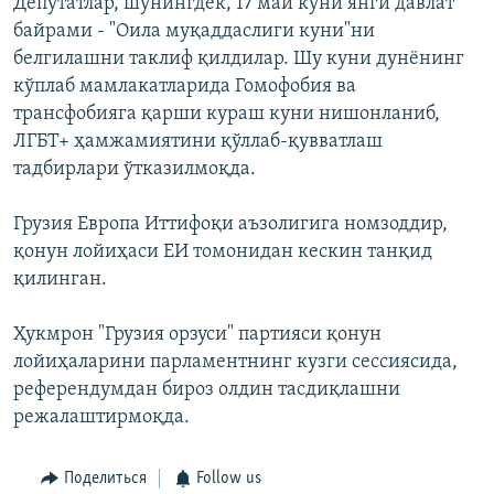
Депутатлар, шунингдек, 17 май куни янги давлат
байрами - "Оила муқаддаслиги куни"ни
белгилашни таклиф қилдилар. Шу куни дунёнинг
кўплаб мамлакатларида Гомофобия ва
трансфобияга қарши кураш куни нишонланиб,
ЛГБТ+ ҳамжамиятини қўллаб-қувватлаш
тадбирлари ўтказилмоқда.
Грузия Европа Иттифоқи аъзолигига номзоддир,
қонун лойиҳаси ЕИ томонидан кескин танқид
қилинган.
Ҳукмрон "Грузия орзуси" партияси қонун
лойиҳаларини парламентнинг кузги сессиясида,
референдумдан бироз олдин тасдиқлашни
режалаштирмоқда.
Поделиться
Follow us