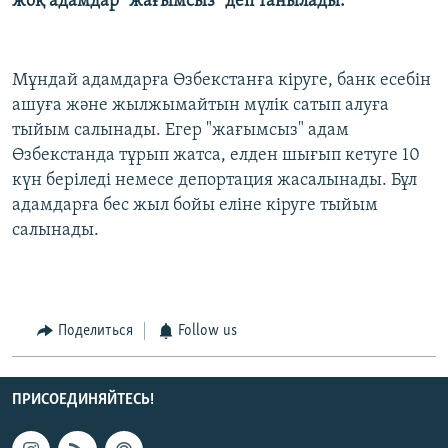
жоқ адамдар "жағымсыз" деп танылады.
Мұндай адамдарға Өзбекстанға кіруге, банк есебін
ашуға және жылжымайтын мүлік сатып алуға
тыйым салынады. Егер "жағымсыз" адам
Өзбекстанда тұрып жатса, елден шығып кетуге 10
күн беріледі немесе депортация жасалынады. Бұл
адамдарға бес жыл бойы еліне кіруге тыйым
салынады.
Поделиться
Follow us
ПРИСОЕДИНЯЙТЕСЬ!