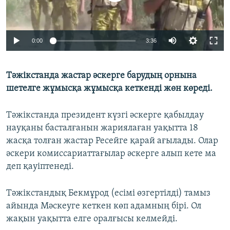
Auto
0:00
3:36
240p
Тәжікстанда жастар әскерге барудың орнына
360p
шетелге жұмысқа жұмысқа кеткенді жөн көреді.
480p
Auto
240p
360p
480p
720p
Тәжікстанда президент күзгі әскерге қабылдау
720p
1080p
науқаны басталғанын жариялаған уақытта 18
1080p
жасқа толған жастар Ресейге қарай ағылады. Олар
әскери комиссариаттағылар әскерге алып кете ма
деп қауіптенеді.
Тәжікстандық Бекмұрод (есімі өзгертілді) тамыз
айында Мәскеуге кеткен көп адамның бірі. Ол
жақын уақытта елге оралғысы келмейді.