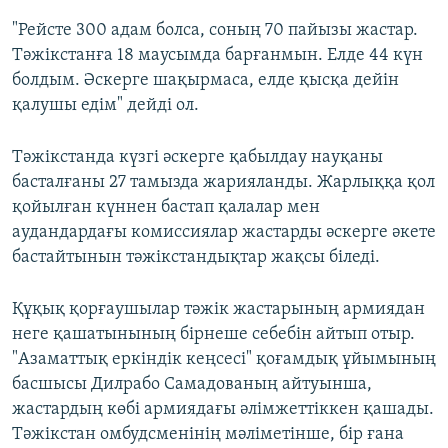
"Рейсте 300 адам болса, соның 70 пайызы жастар.
Тәжікстанға 18 маусымда барғанмын. Елде 44 күн
болдым. Әскерге шақырмаса, елде қысқа дейін
қалушы едім" дейді ол.
Тәжікстанда күзгі әскерге қабылдау науқаны
басталғаны 27 тамызда жарияланды. Жарлыққа қол
қойылған күннен бастап қалалар мен
аудандардағы комиссиялар жастарды әскерге әкете
бастайтынын тәжікстандықтар жақсы біледі.
Құқық қорғаушылар тәжік жастарының армиядан
неге қашатынының бірнеше себебін айтып отыр.
"Азаматтық еркіндік кеңсесі" қоғамдық ұйымының
басшысы Дилрабо Самадованың айтуынша,
жастардың көбі армиядағы әлімжеттіккен қашады.
Тәжікстан омбудсменінің мәліметінше, бір ғана