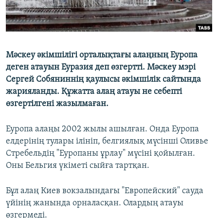
Мәскеу әкімшілігі орталықтағы алаңның Еуропа
деген атауын Еуразия деп өзгертті. Мәскеу мэрі
Сергей Собяниннің қаулысы әкімшілік сайтында
жарияланды. Құжатта алаң атауы не себепті
өзгертілгені жазылмаған.
Еуропа алаңы 2002 жылы ашылған. Онда Еуропа
елдерінің тулары ілініп, белгиялық мүсінші Оливье
Стребельдің "Еуропаны ұрлау" мүсіні қойылған.
Оны Бельгия үкіметі сыйға тартқан.
Бұл алаң Киев вокзалындағы "Европейский" сауда
үйінің жанында орналасқан. Олардың атауы
өзгермеді.