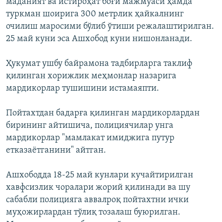
маданият ва истироҳат боғи мажмуаси ҳамда
туркман шоирига 300 метрлик ҳайкалнинг
очилиш маросими бўлиб ўтиши режалаштирилган.
25 май куни эса Ашхобод куни нишонланади.
Ҳукумат ушбу байрамона тадбирларга таклиф
қилинган хорижлик меҳмонлар назарига
мардикорлар тушишини истамаяпти.
Пойтахтдан бадарға қилинган мардикорлардан
бирининг айтишича, полициячилар унга
мардикорлар "мамлакат имиджига путур
етказаётганини" айтган.
Ашхободда 18-25 май кунлари кучайтирилган
хавфсизлик чоралари жорий қилинади ва шу
сабабли полицияга аввалроқ пойтахтни ички
муҳожирлардан тўлиқ тозалаш буюрилган.