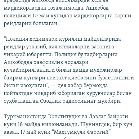
арафасида Ашхобод вилоятлардан келган
мардикорлардан тозаланмоқда. Ашхобод
полицияси 10 май кунидан мардикорларга қарши
рейдларни бошлаган.
“Полиция ходимлари қурилиш майдонларида
рейдлар ўтказиб, вилоятликларни ватанига
чиқариб юборяпти. Полиция бу тадбирларни
Ашхободда хавфсизлик чоралари
кучайтирилганлиги билан ҳамда муҳожирлар
байрам кунлари пойтахт қиёфасини бузаётганлиги
билан изоҳлаган”, — дея хабар бермоқда
пойтахтдан чиқариб юборилган қурувчилар билан
суҳбатлашган Озодлик радиосининг мухбири.
Туркманистонда Конституция ва Давлат байроғи
куни 18 майда нишонланади. Шунингдек, бир кун
аввал, 17 май куни “Маҳтумқули Фароғий”