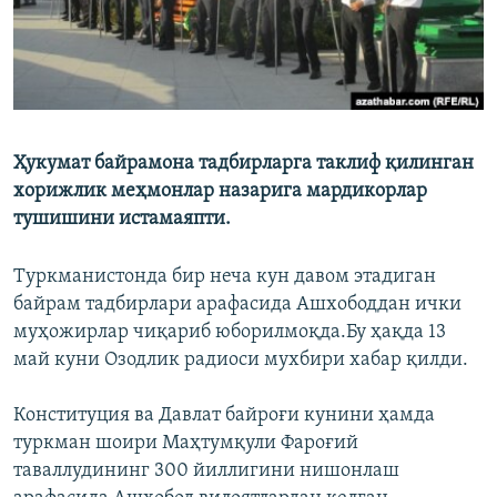
Ҳукумат байрамона тадбирларга таклиф қилинган
хорижлик меҳмонлар назарига мардикорлар
тушишини истамаяпти.
Туркманистонда бир неча кун давом этадиган
байрам тадбирлари арафасида Ашхободдан ички
муҳожирлар чиқариб юборилмоқда.Бу ҳақда 13
май куни Озодлик радиоси мухбири хабар қилди.
Конституция ва Давлат байроғи кунини ҳамда
туркман шоири Маҳтумқули Фароғий
таваллудининг 300 йиллигини нишонлаш