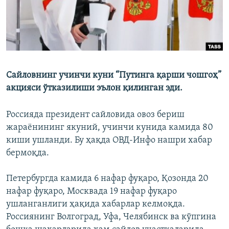
Сайловнинг учинчи куни “Путинга қарши чошгоҳ”
акцияси ўтказилиши эълон қилинган эди.
Россияда президент сайловида овоз бериш
жараёнининг якуний, учинчи кунида камида 80
киши ушланди. Бу ҳақда ОВД-Инфо нашри хабар
бермоқда.
Петербургда камида 6 нафар фуқаро, Қозонда 20
нафар фуқаро, Москвада 19 нафар фуқаро
ушланганлиги ҳақида хабарлар келмоқда.
Россиянинг Волгоград, Уфа, Челябинск ва кўпгина