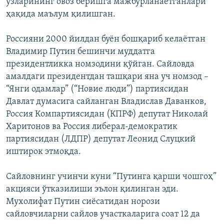
ўзларининг овоз беришга мажбурланаётганлари
ҳақида маълум қилишган.
Россияни 2000 йилдан буён бошқариб келаётган
Владимир Путин бешинчи муддатга
президентликка номзодини қўйган. Сайловда
амалдаги президентдан ташқари яна уч номзод –
“Янги одамлар” (“Новие люди”) партиясидан
Давлат думасига сайланган Владислав Даванков,
Россия Компартиясидан (КПРФ) депутат Николай
Харитонов ва Россия либерал-демократик
партиясидан (ЛДПР) депутат Леонид Слуцкий
иштирок этмоқда.
Сайловнинг учинчи куни “Путинга қарши чошгоҳ”
акцияси ўтказилиши эълон қилинган эди.
Мухолифат Путин сиёсатидан норози
сайловчиларни сайлов участкаларига соат 12 да