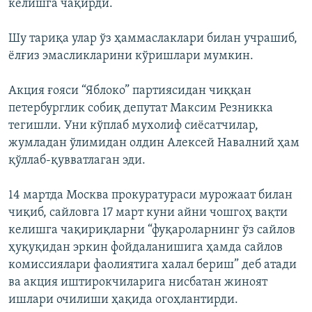
келишга чақирди.
Шу тариқа улар ўз ҳаммаслаклари билан учрашиб,
ёлғиз эмасликларини кўришлари мумкин.
Акция ғояси “Яблоко” партиясидан чиққан
петербурглик собиқ депутат Максим Резникка
тегишли. Уни кўплаб мухолиф сиёсатчилар,
жумладан ўлимидан олдин Алексей Навалний ҳам
қўллаб-қувватлаган эди.
14 мартда Москва прокуратураси мурожаат билан
чиқиб, сайловга 17 март куни айни чошгоҳ вақти
келишга чақириқларни “фуқароларнинг ўз сайлов
ҳуқуқидан эркин фойдаланишига ҳамда сайлов
комиссиялари фаолиятига халал бериш” деб атади
ва акция иштирокчиларига нисбатан жиноят
ишлари очилиши ҳақида огоҳлантирди.