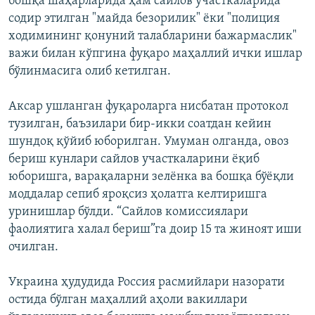
бошқа шаҳарларида ҳам сайлов участкаларида
содир этилган "майда безорилик" ёки "полиция
ходимининг қонуний талабларини бажармаслик"
важи билан кўпгина фуқаро маҳаллий ички ишлар
бўлинмасига олиб кетилган.
Аксар ушланган фуқароларга нисбатан протокол
тузилган, баъзилари бир-икки соатдан кейин
шундоқ қўйиб юборилган. Умуман олганда, овоз
бериш кунлари сайлов участкаларини ёқиб
юборишга, варақаларни зелёнка ва бошқа бўёқли
моддалар сепиб яроқсиз ҳолатга келтиришга
уринишлар бўлди. “Cайлов комиссиялари
фаолиятига халал бериш”га доир 15 та жиноят иши
очилган.
Украина ҳудудида Россия расмийлари назорати
остида бўлган маҳаллий аҳоли вакиллари