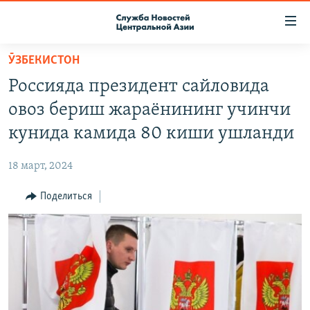
Ссылки
доступа
Вернуться
ӮЗБЕКИСТОН
к
О ПРОЕКТЕ
Россияда президент сайловида
основному
ПОДПИСКА
содержанию
овоз бериш жараёнининг учинчи
КОНТАКТЫ
Вернутся
кунида камида 80 киши ушланди
к
RFE/RL ДИРЕКТ
главной
18 март, 2024
НАСТОЯЩЕЕ ВРЕМЯ
навигации
Вернутся
Поделиться
МИГРАНТ МЕДИА
к
поиску