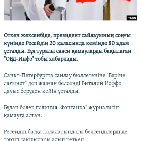
Өткен жексенбіде, президент сайлауының соңғы
күнінде Ресейдің 20 қаласында кемінде 80 адам
ұсталды. Бұл туралы саяси қамауларды бақылаған
"ОВД-Инфо" тобы хабарлады.
Санкт-Петербургта сайлау бюллетеніне "Бәріңе
лағынет" деп жазған белсенді Виталий Иоффе
дауыс беруден кейін ұсталды.
Бұдан бөлек полиция "Фонтанка" журналисін
қамауға алған.
Ресейдің басқа қалаларындағы белсенділерді де
тәртіп сақшылары алып кеткен.