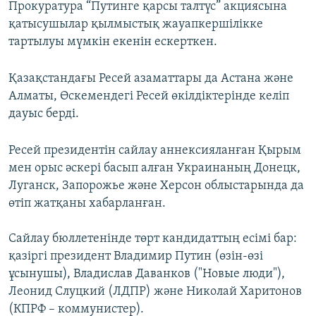
Прокуратура “Путинге қарсы талтүс” акциясына
қатысушылар қылмыстық жауапкершілікке
тартылуы мүмкін екенін ескерткен.
Қазақстандағы Ресей азаматтары да Астана және
Алматы, Өскемендегі Ресей өкілдіктерінде келіп
дауыс берді.
Ресей президентін сайлау аннексияланған Қырым
мен орыс әскері басып алған Украинаның Донецк,
Луганск, Запорожье және Херсон облыстарында да
өтіп жатқаны хабарланған.
Сайлау бюллетенінде төрт кандидаттың есімі бар:
қазіргі президент Владимир Путин (өзін-өзі
ұсынушы), Владислав Даванков ("Новые люди"),
Леонид Слуцкий (ЛДПР) және Николай Харитонов
(КПРФ – коммунистер).