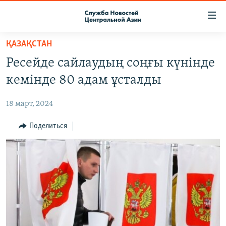
Ссылки
доступа
Вернуться
ҚАЗАҚСТАН
к
О ПРОЕКТЕ
Ресейде сайлаудың соңғы күнінде
основному
ПОДПИСКА
содержанию
кемінде 80 адам ұсталды
КОНТАКТЫ
Вернутся
к
18 март, 2024
RFE/RL ДИРЕКТ
главной
НАСТОЯЩЕЕ ВРЕМЯ
Поделиться
навигации
Вернутся
МИГРАНТ МЕДИА
к
поиску