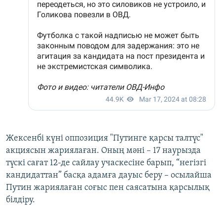
Жексенбі күні оппозиция "Путинге қарсы талтүс"
акциясын жариялаған. Оның мәні – 17 наурызда
түскі сағат 12-де сайлау учаскесіне барып, “негізгі
кандидаттан” басқа адамға дауыс беру – осылайша
Путин жариялаған соғыс пен саясатына қарсылық
білдіру.