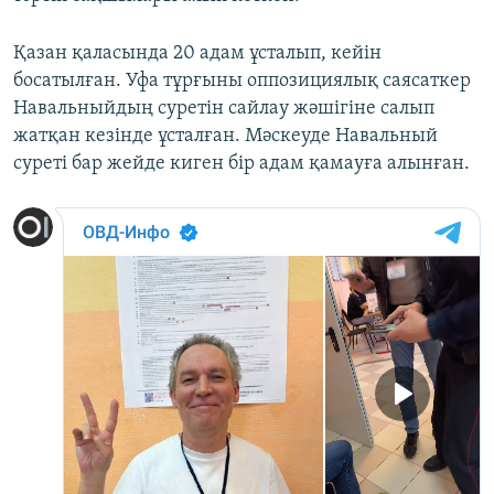
Қазан қаласында 20 адам ұсталып, кейін
босатылған. Уфа тұрғыны оппозициялық саясаткер
Навальныйдың суретін сайлау жәшігіне салып
жатқан кезінде ұсталған. Мәскеуде Навальный
суреті бар жейде киген бір адам қамауға алынған.