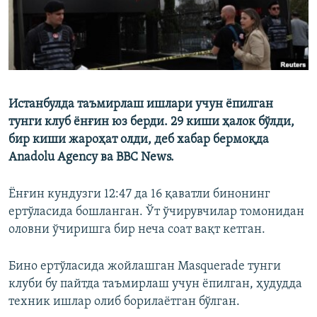
Истанбулда таъмирлаш ишлари учун ёпилган
тунги клуб ёнғин юз берди. 29 киши ҳалок бўлди,
бир киши жароҳат олди, деб хабар бермоқда
Anadolu Agency ва BBC News.
Ёнғин кундузги 12:47 да 16 қаватли бинонинг
ертўласида бошланган. Ўт ўчирувчилар томонидан
оловни ўчиришга бир неча соат вақт кетган.
Бино ертўласида жойлашган Masquerade тунги
клуби бу пайтда таъмирлаш учун ёпилган, ҳудудда
техник ишлар олиб борилаётган бўлган.