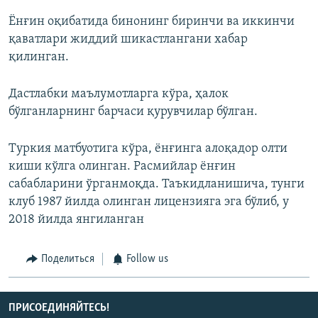
Ёнғин оқибатида бинонинг биринчи ва иккинчи
қаватлари жиддий шикастлангани хабар
қилинган.
Дастлабки маълумотларга кўра, ҳалок
бўлганларнинг барчаси қурувчилар бўлган.
Tуркия матбуотига кўра, ёнғинга алоқадор олти
киши кўлга олинган. Расмийлар ёнғин
сабабларини ўрганмоқда. Таъкидланишича, тунги
клуб 1987 йилда олинган лицензияга эга бўлиб, у
2018 йилда янгиланган
Поделиться
Follow us
ПРИСОЕДИНЯЙТЕСЬ!