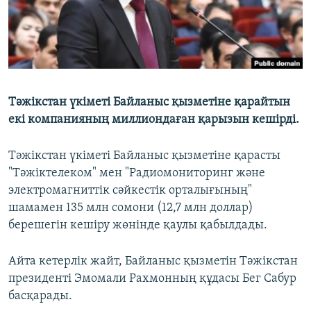
Тәжікстан үкіметі Байланыс қызметіне қарайтын
екі компанияның миллиондаған қарызын кешірді.
Тәжікстан үкіметі Байланыс қызметіне қарасты
"Тәжіктелеком" мен "Радиомониторинг және
электромагниттік сәйкестік орталығының"
шамамен 135 млн сомони (12,7 млн доллар)
берешегін кешіру жөнінде қаулы қабылдады.
Айта кетерлік жайт, Байланыс қызметін Тәжікстан
президенті Эмомали Рахмонның құдасы Бег Сабур
басқарады.