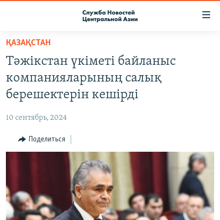
Ссылки
доступа
Вернуться
ҚАЗАҚСТАН
к
О ПРОЕКТЕ
Тәжікстан үкіметі байланыс
основному
ПОДПИСКА
содержанию
компанияларының салық
КОНТАКТЫ
Вернутся
берешектерін кешірді
к
RFE/RL ДИРЕКТ
главной
10 сентябрь, 2024
НАСТОЯЩЕЕ ВРЕМЯ
навигации
Вернутся
Поделиться
МИГРАНТ МЕДИА
к
поиску