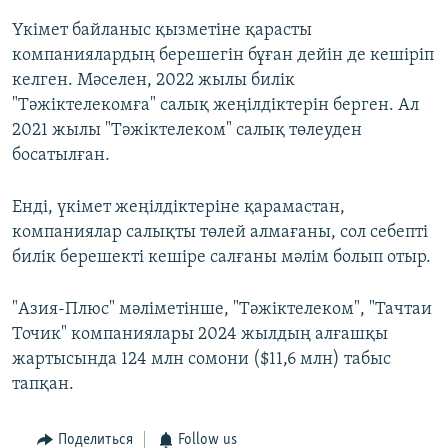
Үкімет байланыс қызметіне қарасты
компаниялардың берешегін бұған дейін де кешіріп
келген. Мәселен, 2022 жылы билік
"Тәжіктелекомға" салық жеңілдіктерін берген. Ал
2021 жылы "Тәжіктелеком" салық төлеуден
босатылған.
Енді, үкімет жеңілдіктеріне қарамастан,
компаниялар салықты төлей алмағаны, сол себепті
билік берешекті кешіре салғаны мәлім болып отыр.
"Азия-Плюс" мәліметінше, "Тәжіктелеком", "Тачтаи
Точик" компаниялары 2024 жылдың алғашқы
жартысында 124 млн сомони ($11,6 млн) табыс
тапқан.
Поделиться
Follow us