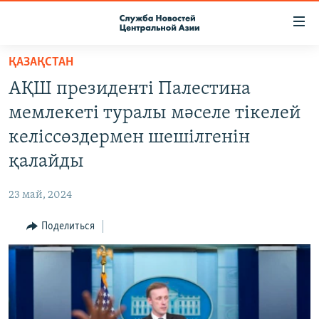
Ссылки
доступа
Вернуться
ҚАЗАҚСТАН
к
О ПРОЕКТЕ
АҚШ президенті Палестина
основному
ПОДПИСКА
содержанию
мемлекеті туралы мәселе тікелей
КОНТАКТЫ
Вернутся
келіссөздермен шешілгенін
к
RFE/RL ДИРЕКТ
қалайды
главной
НАСТОЯЩЕЕ ВРЕМЯ
навигации
23 май, 2024
Вернутся
МИГРАНТ МЕДИА
к
Поделиться
поиску