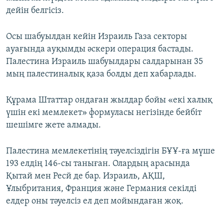
дейін белгісіз.
Осы шабуылдан кейін Израиль Газа секторы
ауағында ауқымды әскери операция бастады.
Палестина Израиль шабуылдары салдарынан 35
мың палестиналық қаза болды деп хабарлады.
Құрама Штаттар ондаған жылдар бойы «екі халық
үшін екі мемлекет» формуласы негізінде бейбіт
шешімге жете алмады.
Палестина мемлекетінің тәуелсіздігін БҰҰ-ға мүше
193 елдің 146-сы таныған. Олардың арасында
Қытай мен Ресй де бар. Израиль, АҚШ,
Ұлыбритания, Франция және Германия секілді
елдер оны тәуелсіз ел деп мойындаған жоқ.