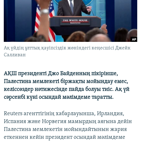
Ақ үйдің ұлттық қауіпсіздік жөніндегі кеңесшісі Джейк
Салливан
АҚШ президенті Джо Байденның пікірінше,
Палестина мемлекеті біржақты мойындау емес,
келіссөздер нәтижесінде пайда болуы тиіс. Ақ үй
сәрсенбі күні осындай мәлімдеме таратты.
Reuters агенттігінің хабарлауынша, Ирландия,
Испания және Норвегия мамырдың аяғына дейін
Палестина мемлекетін мойындайтынын жария
еткеннен кейін президент осындай мәлімдеме