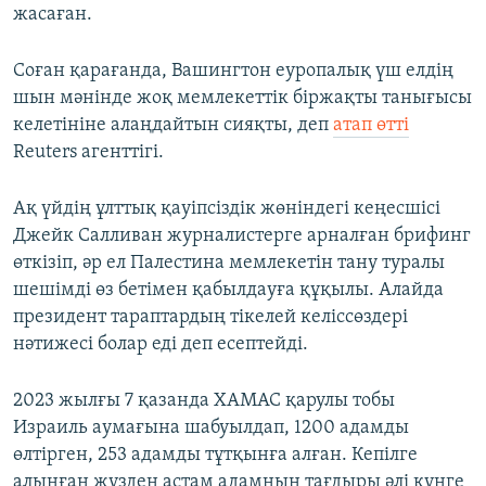
жасаған.
Соған қарағанда, Вашингтон еуропалық үш елдің
шын мәнінде жоқ мемлекеттік біржақты танығысы
келетініне алаңдайтын сияқты, деп
атап өтті
Reuters агенттігі.
Ақ үйдің ұлттық қауіпсіздік жөніндегі кеңесшісі
Джейк Салливан журналистерге арналған брифинг
өткізіп, әр ел Палестина мемлекетін тану туралы
шешімді өз бетімен қабылдауға құқылы. Алайда
президент тараптардың тікелей келіссөздері
нәтижесі болар еді деп есептейді.
2023 жылғы 7 қазанда ХАМАС қарулы тобы
Израиль аумағына шабуылдап, 1200 адамды
өлтірген, 253 адамды тұтқынға алған. Кепілге
алынған жүзден астам адамның тағдыры әлі күнге