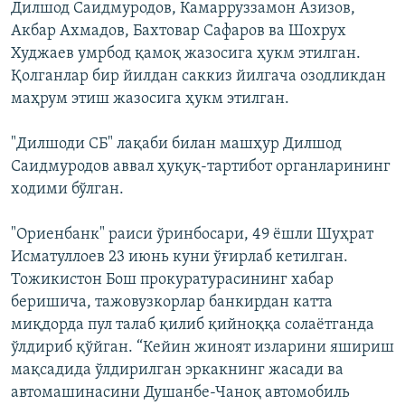
Дилшод Саидмуродов, Камарруззамон Азизов,
Акбар Ахмадов, Бахтовар Сафаров ва Шохрух
Худжаев умрбод қамоқ жазосига ҳукм этилган.
Қолганлар бир йилдан саккиз йилгача озодликдан
маҳрум этиш жазосига ҳукм этилган.
"Дилшоди СБ" лақаби билан машҳур Дилшод
Саидмуродов аввал ҳуқуқ-тартибот органларининг
ходими бўлган.
"Ориенбанк" раиси ўринбосари, 49 ёшли Шуҳрат
Исматуллоев 23 июнь куни ўғирлаб кетилган.
Тожикистон Бош прокуратурасининг хабар
беришича, тажовузкорлар банкирдан катта
миқдорда пул талаб қилиб қийноққа солаётганда
ўлдириб қўйган. “Кейин жиноят изларини яшириш
мақсадида ўлдирилган эркакнинг жасади ва
автомашинасини Душанбе-Чаноқ автомобиль