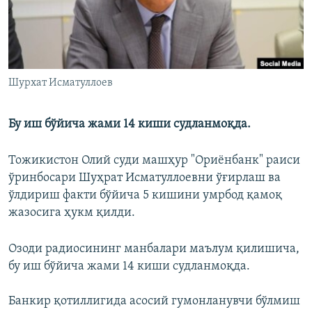
Шурхат Исматуллоев
Бу иш бўйича жами 14 киши судланмоқда.
Тожикистон Олий суди машҳур "Ориёнбанк" раиси
ўринбосари Шуҳрат Исматуллоевни ўғирлаш ва
ўлдириш факти бўйича 5 кишини умрбод қамоқ
жазосига ҳукм қилди.
Озоди радиосининг манбалари маълум қилишича,
бу иш бўйича жами 14 киши судланмоқда.
Банкир қотиллигида асосий гумонланувчи бўлмиш