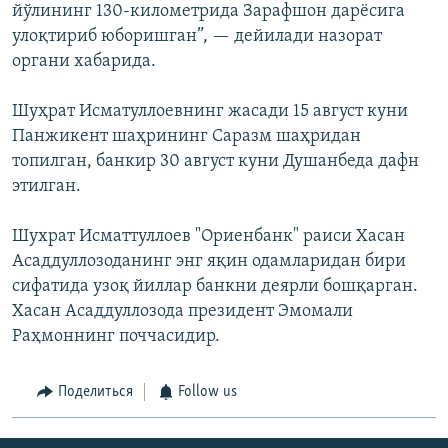
йўлининг 130-километрида Зарафшон дарёсига
улоқтириб юборишган”, — дейилади назорат
органи хабарида.
Шуҳрат Исматуллоевнинг жасади 15 август куни
Панжикент шаҳрининг Саразм шаҳридан
топилган, банкир 30 август куни Душанбеда дафн
этилган.
Шухрат Исматтуллоев "Ориенбанк" раиси Хасан
Асаддуллозоданинг энг яқин одамларидан бири
сифатида узоқ йиллар банкни деярли бошқарган.
Хасан Асаддуллозода президент Эмомали
Раҳмоннинг поччасидир.
Поделиться
Follow us