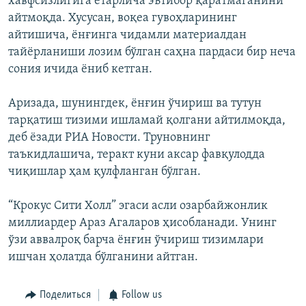
хавфсизлигига етарлича эътибор қаратмаганини
айтмоқда. Хусусан, воқеа гувоҳларининг
айтишича, ёнғинга чидамли материалдан
тайёрланиши лозим бўлган саҳна пардаси бир неча
сония ичида ёниб кетган.
Аризада, шунингдек, ёнғин ўчириш ва тутун
тарқатиш тизими ишламай қолгани айтилмоқда,
деб ёзади РИА Новости. Труновнинг
таъкидлашича, теракт куни аксар фавқулодда
чиқишлар ҳам қулфланган бўлган.
“Крокус Сити Холл” эгаси асли озарбайжонлик
миллиардер Араз Агаларов ҳисобланади. Унинг
ўзи аввалроқ барча ёнғин ўчириш тизимлари
ишчан ҳолатда бўлганини айтган.
Поделиться
Follow us