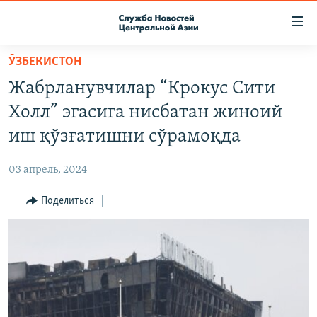
Ссылки
доступа
Вернуться
ӮЗБЕКИСТОН
к
О ПРОЕКТЕ
Жабрланувчилар “Крокус Сити
основному
ПОДПИСКА
содержанию
Холл” эгасига нисбатан жиноий
КОНТАКТЫ
Вернутся
иш қўзғатишни сўрамоқда
к
RFE/RL ДИРЕКТ
главной
03 апрель, 2024
НАСТОЯЩЕЕ ВРЕМЯ
навигации
Вернутся
Поделиться
МИГРАНТ МЕДИА
к
поиску