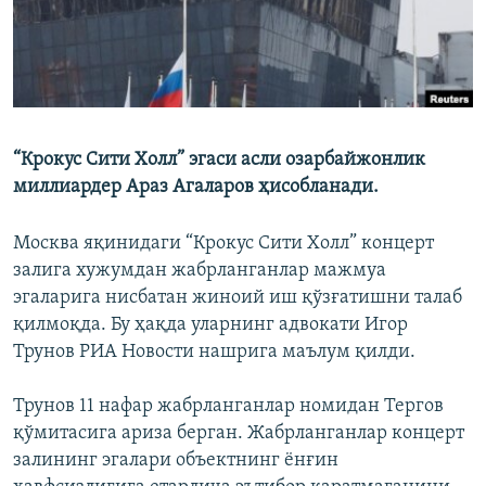
“Крокус Сити Холл” эгаси асли озарбайжонлик
миллиардер Араз Агаларов ҳисобланади.
Москва яқинидаги “Крокус Сити Холл” концерт
залига хужумдан жабрланганлар мажмуа
эгаларига нисбатан жиноий иш қўзғатишни талаб
қилмоқда. Бу ҳақда уларнинг адвокати Игор
Трунов РИА Новости нашрига маълум қилди.
Трунов 11 нафар жабрланганлар номидан Тергов
қўмитасига ариза берган. Жабрланганлар концерт
залининг эгалари объектнинг ёнғин