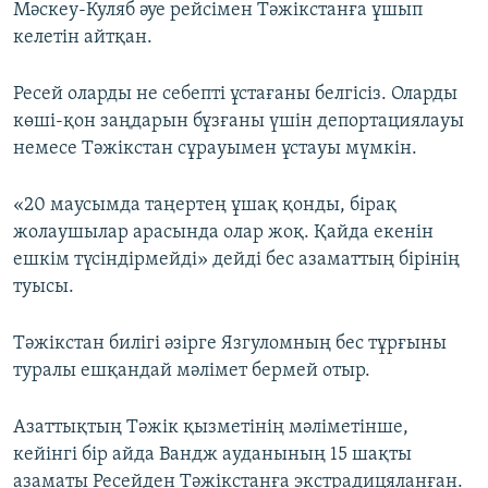
Мәскеу-Куляб әуе рейсімен Тәжікстанға ұшып
келетін айтқан.
Ресей оларды не себепті ұстағаны белгісіз. Оларды
көші-қон заңдарын бұзғаны үшін депортациялауы
немесе Тәжікстан сұрауымен ұстауы мүмкін.
«20 маусымда таңертең ұшақ қонды, бірақ
жолаушылар арасында олар жоқ. Қайда екенін
ешкім түсіндірмейді» дейді бес азаматтың бірінің
туысы.
Тәжікстан билігі әзірге Язгуломның бес тұрғыны
туралы ешқандай мәлімет бермей отыр.
Азаттықтың Тәжік қызметінің мәліметінше,
кейінгі бір айда Вандж ауданының 15 шақты
азаматы Ресейден Тәжікстанға экстрадицяланған.