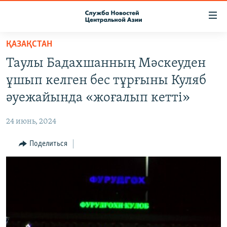
Ссылки
доступа
Вернуться
ҚАЗАҚСТАН
к
О ПРОЕКТЕ
Таулы Бадахшанның Мәскеуден
основному
ПОДПИСКА
содержанию
ұшып келген бес тұрғыны Куляб
КОНТАКТЫ
Вернутся
әуежайында «жоғалып кетті»
к
RFE/RL ДИРЕКТ
главной
24 июнь, 2024
НАСТОЯЩЕЕ ВРЕМЯ
навигации
Вернутся
Поделиться
МИГРАНТ МЕДИА
к
поиску