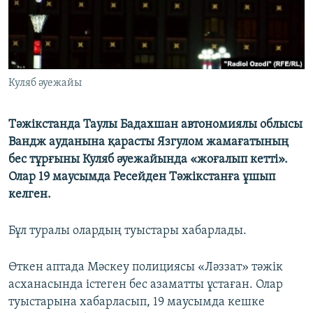
Куляб әуежайы
Тәжікстанда Таулы Бадахшан автономиялы облысы
Вандж ауданына қарасты Язгулом жамағатының
бес тұрғыны Куляб әуежайында «жоғалып кетті».
Олар 19 маусымда Ресейден Тәжікстанға ұшып
келген.
Бұл туралы олардың туыстары хабарлады.
Өткен аптада Мәскеу полициясы «Ләззат» тәжік
асханасында істеген бес азаматты ұстаған. Олар
туыстарына хабарласып, 19 маусымда кешке