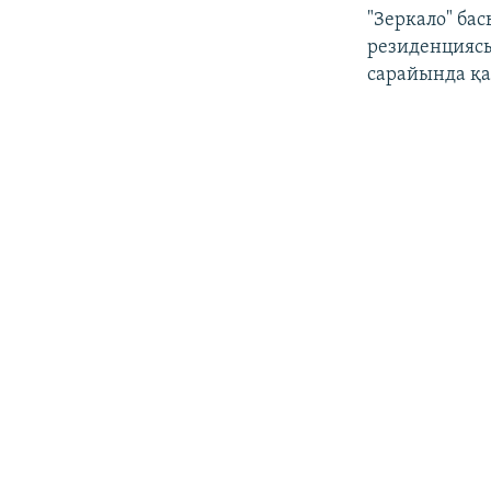
"Зеркало" б
резиденциясы 
сарайында қа