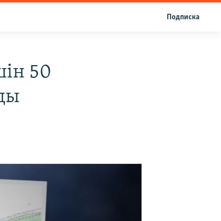
Подписка
шін 50
ады