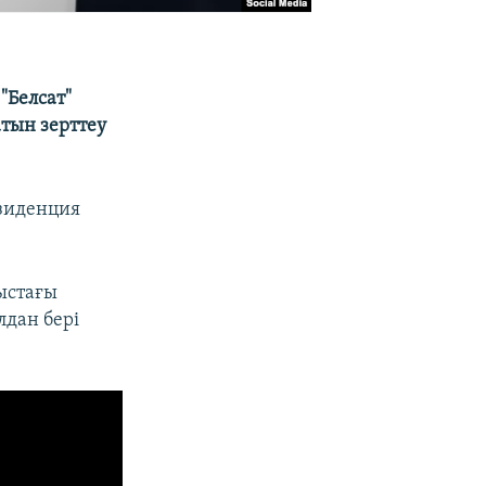
"Белсат"
тын зерттеу
зиденция
ыстағы
лдан бері