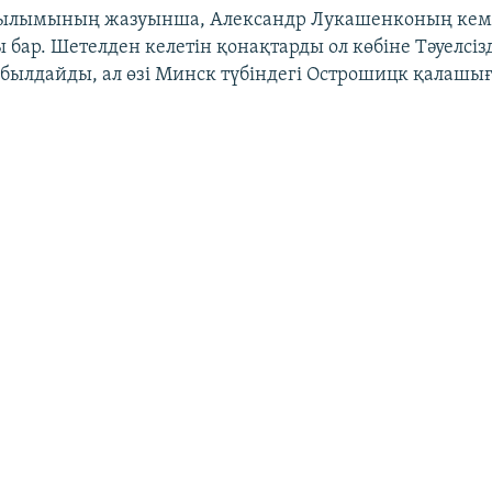
асылымының жазуынша, Александр Лукашенконың кем 
бар. Шетелден келетін қонақтарды ол көбіне Тәуелсіз
былдайды, ал өзі Минск түбіндегі Острошицк қалашы