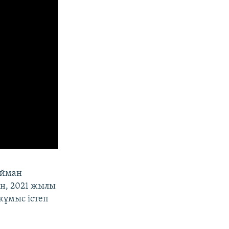
ейман
ан, 2021 жылы
жұмыс істеп