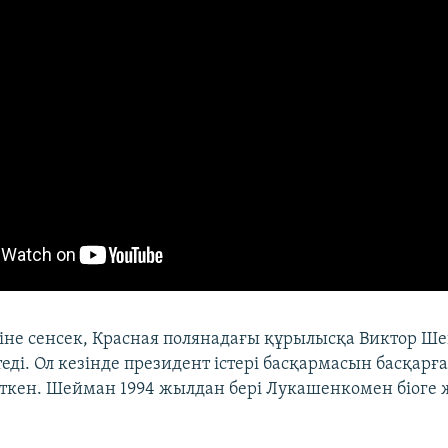
іне сенсек, Красная полянадағы құрылысқа Виктор Ш
еді. Ол кезінде президент істері басқармасын басқарғ
ткен. Шейман 1994 жылдан бері Лукашенкомен біоге 