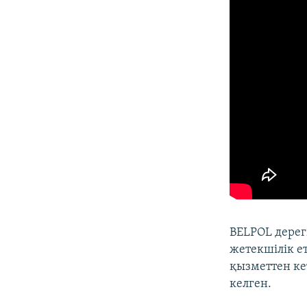
BELPOL дерег
жетекшілік ет
қызметтен ке
келген.