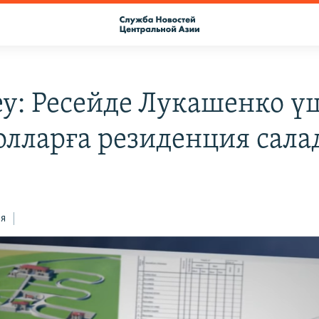
еу: Ресейде Лукашенко ү
олларға резиденция сал
ся