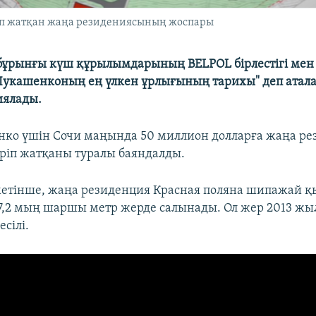
п жатқан жаңа резидениясының жоспары
бұрынғы күш құрылымдарының BELPOL бірлестігі мен 
Лукашенконың ең үлкен ұрлығының тарихы" деп атала
иялады.
ко үшін Сочи маңында 50 миллион долларға жаңа ре
іп жатқаны туралы баяндалды.
метінше, жаңа резиденция Красная поляна шипажай қ
7,2 мың шаршы метр жерде салынады. Ол жер 2013 жы
есілі.