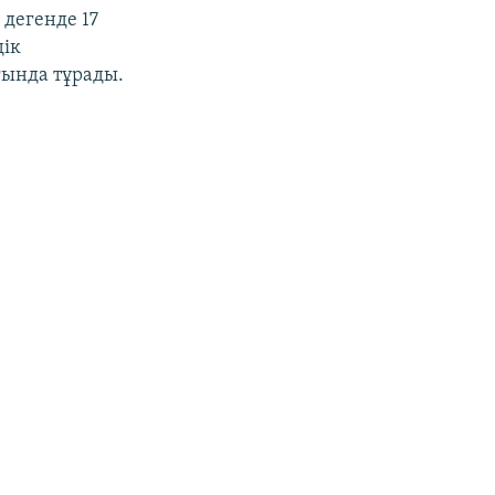
дегенде 17
дік
ғында тұрады.