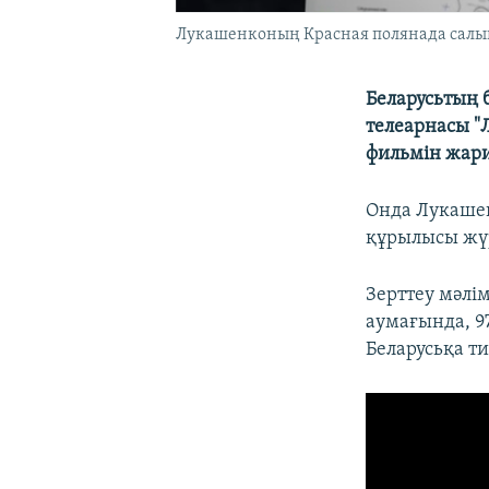
Лукашенконың Красная полянада салы
Беларусьтың 
телеарнасы "
фильмін жар
Онда Лукашен
құрылысы жүр
Зерттеу мәлі
аумағында, 9
Беларусьқа ти