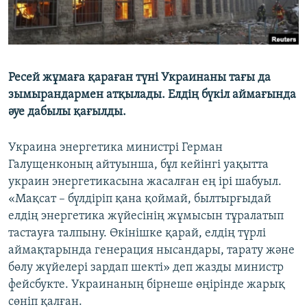
Ресей жұмаға қараған түні Украинаны тағы да
зымырандармен атқылады. Елдің бүкіл аймағында
әуе дабылы қағылды.
Украина энергетика министрі Герман
Галущенконың айтуынша, бұл кейінгі уақытта
украин энергетикасына жасалған ең ірі шабуыл.
«Мақсат – бүлдіріп қана қоймай, былтырғыдай
елдің энергетика жүйесінің жұмысын тұралатып
тастауға талпыну. Өкінішке қарай, елдің түрлі
аймақтарында генерация нысандары, тарату және
бөлу жүйелері зардап шекті» деп жазды министр
фейсбукте. Украинаның бірнеше өңірінде жарық
сөніп қалған.