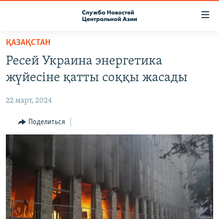
Ссылки
доступа
Вернуться
ҚАЗАҚСТАН
к
О ПРОЕКТЕ
Ресей Украина энергетика
основному
ПОДПИСКА
содержанию
жүйесіне қатты соққы жасады
КОНТАКТЫ
Вернутся
к
22 март, 2024
RFE/RL ДИРЕКТ
главной
НАСТОЯЩЕЕ ВРЕМЯ
Поделиться
навигации
Вернутся
МИГРАНТ МЕДИА
к
поиску