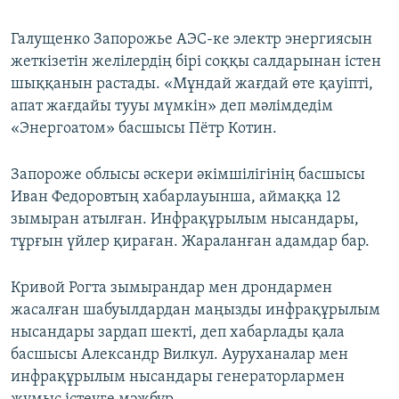
Галущенко Запорожье АЭС-ке электр энергиясын
жеткізетін желілердің бірі соққы салдарынан істен
шыққанын растады. «Мұндай жағдай өте қауіпті,
апат жағдайы тууы мүмкін» деп мәлімдедім
«Энергоатом» басшысы Пётр Котин.
Запороже облысы әскери әкімшілігінің басшысы
Иван Федоровтың хабарлауынша, аймаққа 12
зымыран атылған. Инфрақұрылым нысандары,
тұрғын үйлер қираған. Жараланған адамдар бар.
Кривой Рогта зымырандар мен дрондармен
жасалған шабуылдардан маңызды инфрақұрылым
нысандары зардап шекті, деп хабарлады қала
басшысы Александр Вилкул. Ауруханалар мен
инфрақұрылым нысандары генераторлармен