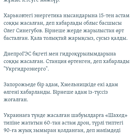
жұмыс істеуге мәжбүр.
Харьковтегі энергетика нысандарына 15-тен астам
соққы жасалған, деп хабарлады облыс басшысы
Олег Синегубов. Бірнеше жерде жарылыстан өрт
басталған. Қала толықтай жарықсыз, сусыз қалды.
ДнепроГЭС бқгеті мен гидроқұрылымдарына
соққы жасалған. Станция өртенген, деп хабарлады
"Укргидроэнерго".
Запорожьеде бір адам, Хмельницкіде екі адам
өлгені хабарланды. Бірнеше адам із-түссіз
жоғалған.
Украинаға түнде жасалған шабуылдарға «Шахед»
типіне жататын 60-тан астам дрон, түрлі типтегі
90-ға жуық зымыран қолданған, деп мәлімдеді