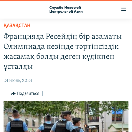
Ссылки
доступа
Вернуться
ҚАЗАҚСТАН
к
О ПРОЕКТЕ
Францияда Ресейдің бір азаматы
основному
ПОДПИСКА
содержанию
Олимпиада кезінде тәртіпсіздік
КОНТАКТЫ
Вернутся
жасамақ болды деген күдікпен
к
RFE/RL ДИРЕКТ
ұсталды
главной
НАСТОЯЩЕЕ ВРЕМЯ
навигации
24 июль, 2024
Вернутся
МИГРАНТ МЕДИА
к
Поделиться
поиску