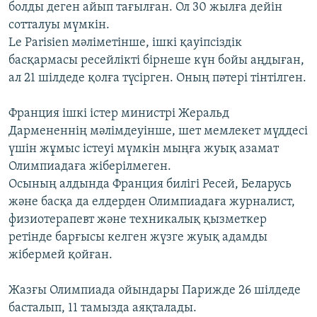
болды деген айып тағылған. Ол 30 жылға дейін
сотталуы мүмкін.
Le Parisien мәліметінше, ішкі қауіпсіздік
басқармасы ресейлікті бірнеше күн бойы аңдыған,
ал 21 шілдеде қолға түсірген. Оның пәтері тінтілген.
Франция ішкі істер министрі Жеральд
Дармененнің мәлімдеуінше, шет мемлекет мүддесі
үшін жұмыс істеуі мүмкін мыңға жуық азамат
Олимпиадаға жіберілмеген.
Осының алдында Франция билігі Ресей, Беларусь
және басқа да елдерден Олимпиадаға журналист,
физиотерапевт және техникалық қызметкер
ретінде барғысы келген жүзге жуық адамды
жібермей қойған.
Жазғы Олимпиада ойындары Парижде 26 шілдеде
басталып, 11 тамызда аяқталады.