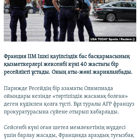
Франция ІІМ Ішкі қауіпсіздік бас басқармасының
қызметкерлері жексенбі күні 40 жастағы бір
ресейлікті ұстады. Оның аты-жөні жарияланбады.
Парижде Ресейдің бір азаматы Олимпиада
ойындары кезінде «тәртіпіздік жасамақ болған»
деген күдікпен қолға түсті. Бұл туралы AFP француз
прокуратурасына сүйене отырып хабарлады.
Сейсенбі күні оған шетел мемлекетінің мүддесі
үшін барлау жасады, Францияда араздық туғызбақ