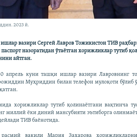
дин. 2023 й.
 ишлар вазири Сергей Лавров Тожикистон ТИВ раҳбар
 паспорт назоратидан ўтаётган хорижликлар тутиб қо
нини айтган.
30 апрель куни ташқи ишлар вазири Лавровнинг т
ожиддин Муҳриддин билан телефон мулоқоти бўлиб 
қатган.
мида хорижликлар тутиб қолинаётгани вақтинча ту
нг миллий ёки диний мансубияти эътиборга олинмаё
 дейлади ТИВ баёнотида.
 расмий вакили Мария Захарова хорижликларни