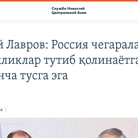
й Лавров: Россия чегарал
ликлар тутиб қолинаётг
ча тусга эга
ся