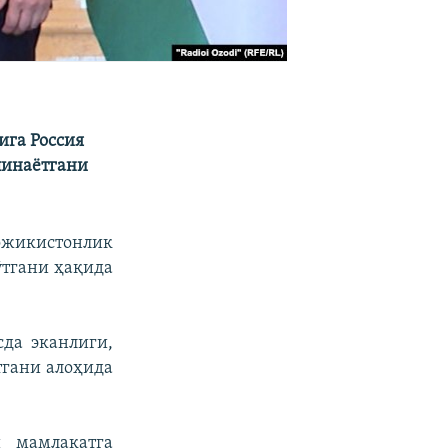
ига Россия
линаётгани
ожикистонлик
ўтгани ҳақида
сда эканлиги,
тгани алоҳида
 мамлакатга