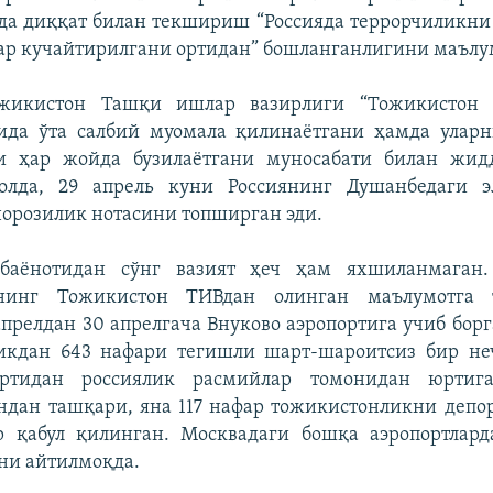
да диққат билан текшириш “Россияда террорчиликни
ар кучайтирилгани ортидан” бошланганлигини маълум
жикистон Ташқи ишлар вазирлиги “Тожикистон 
дида ўта салбий муомала қилинаётгани ҳамда уларн
и ҳар жойда бузилаётгани муносабати билан жи
олда, 29 апрель куни Россиянинг Душанбедаги 
норозилик нотасини топширган эди.
баёнотидан сўнг вазият ҳеч ҳам яхшиланмаган.
ининг Тожикистон ТИВдан олинган маълумотга 
апрелдан 30 апрелгача Внуково аэропортига учиб борг
икдан 643 нафари тегишли шарт-шароитсиз бир не
ортидан россиялик расмийлар томонидан юртига
ндан ташқари, яна 117 нафар тожикистонликни деп
р қабул қилинган. Москвадаги бошқа аэропортлард
ни айтилмоқда.