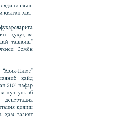
 олдини олиш
 қилган эди.
фуқароларига
инг ҳуқуқ ва
ддий ташвиш”
элчиси Семён
 “Азия-Плюс”
таяниб қайд
ан 3101 нафар
ча куч ушлаб
 депортация
ортация қилиш
а ҳам вазият