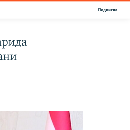
Подписка
арида
ани