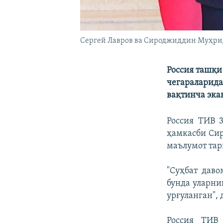
Сергей Лавров ва Сироджиддин Муҳрид
Россия ташқи
чегараларида
вақтинча эка
Россия ТИВ 
ҳамкасби Сир
маълумот тар
"Суҳбат даво
бунда уларни
урғуланган",
Россия ТИВ