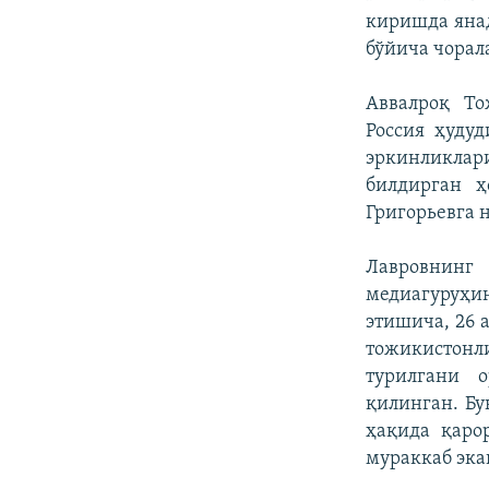
киришда яна
бўйича чорал
Аввалроқ То
Россия ҳуду
эркинликлар
билдирган ҳ
Григорьевга 
Лавровнинг 
медиагуруҳ
этишича, 26 
тожикистонл
турилгани 
қилинган. Бу
ҳақида қаро
мураккаб эка