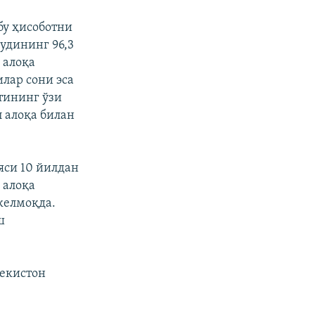
бу ҳисоботни
удининг 96,3
 алоқа
лар сони эса
тининг ўзи
 алоқа билан
яси 10 йилдан
 алоқа
келмоқда.
ш
бекистон