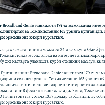
 Broadband Genie ташкилоти 179 та мамлакатда интер
олиштирган ва Тожикистонни 163 ўринга қўйган эди. Б
ри орасида энг юқори кўрсаткич.
лоқа хизматининг маъсуллари 24 июль куни бўлиб ўтг
ожикистонда мобил алоқа ва интернет хизматлари ар
бу хизматларга уланишга қурби етишини маълум қил
 Британиянинг Broadband Genie ташкилоти 179 та мам
ҳларини солиштирган ва Тожикистонни 163 ўринга қў
тилишича, тожикистонликларнинг интернетга хараж
дларининг 8 фоизини ташкил этади. Яъни, Тожикист
0 ГБ интернетга ўртача 13,77 доллар сарфлайди. Бу соби
ри орасида энг юқори кўрсаткич.