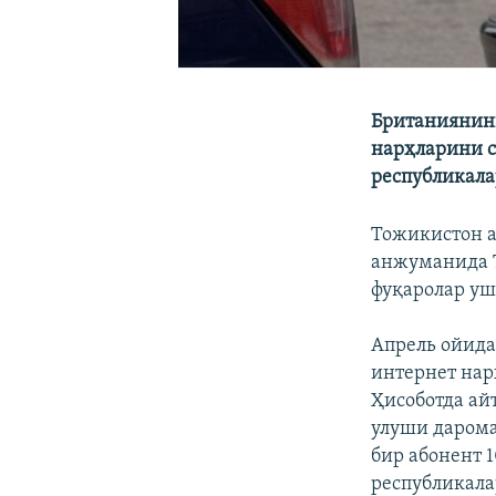
Британиянинг
нарҳларини с
республикала
Тожикистон а
анжуманида Т
фуқаролар уш
Апрель ойида
интернет нар
Ҳисоботда ай
улуши дарома
бир абонент 1
республикала