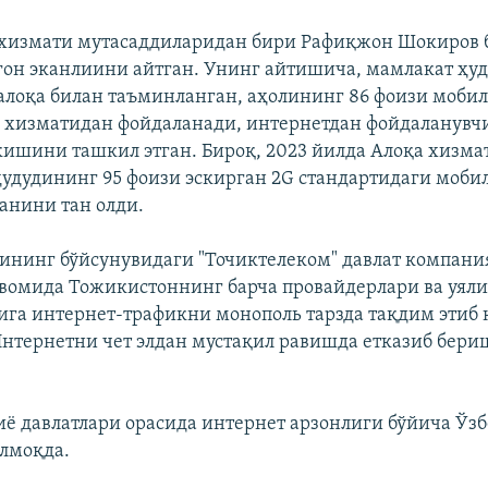
 хизмати мутасаддиларидан бири Рафиқжон Шокиров 
лғон эканлиини айтган. Унинг айтишича, мамлакат ҳуд
алоқа билан таъминланган, аҳолининг 86 фоизи мобил
 хизматидан фойдаланади, интернетдан фойдаланувчи
кишини ташкил этган. Бироқ, 2023 йилда Алоқа хизма
удудининг 95 фоизи эскирган 2G стандартидаги мобил
анини тан олди.
ининг бўйсунувидаги "Точиктелеком" давлат компани
авомида Тожикистоннинг барча провайдерлари ва уяли
га интернет-трафикни монополь тарзда тақдим этиб 
нтернетни чет элдан мустақил равишда етказиб бери
ё давлатлари орасида интернет арзонлиги бўйича Ўз
лмоқда.