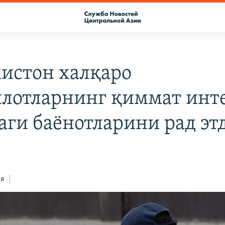
истон халқаро
лотларнинг қиммат инт
аги баёнотларини рад эт
ся