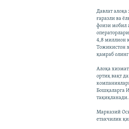
Давлат алоқа
ғаразли ва ё
фоизи мобил 
операторлари
4,8 миллион 
Тожикистон ҳ
қамраб олинг
Алоқа хизмат
ортиқ вақт д
компаниялари
Бошқаларга И
тақиқланади.
Марказий Оси
етакчилик қи