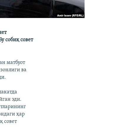
нет
у собиқ совет
ан матбуот
зонлиги ва
ди.
лакатда
йган эди.
атларининг
ондаги ҳар
қ совет