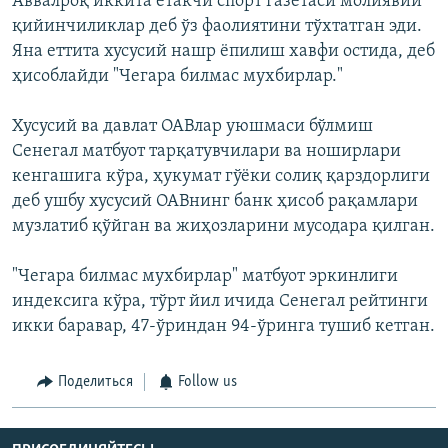
Аввалроқ иккита етакчи спорт газетаси молиявий
қийинчиликлар деб ўз фаолиятини тўхтатган эди.
Яна еттита хусусий нашр ёпилиш хавфи остида, деб
ҳисоблайди "Чегара билмас мухбирлар."
Хусусий ва давлат ОАВлар уюшмаси бўлмиш
Сенегал матбуот тарқатувчилари ва ноширлари
кенгашига кўра, ҳукумат гўёки солиқ қарздорлиги
деб ушбу хусусий ОАВнинг банк ҳисоб рақамлари
музлатиб қўйган ва жиҳозларини мусодара қилган.
"Чегара билмас мухбирлар" матбуот эркинлиги
индексига кўра, тўрт йил ичида Сенегал рейтинги
икки баравар, 47-ўриндан 94-ўринга тушиб кетган.
Поделиться
Follow us