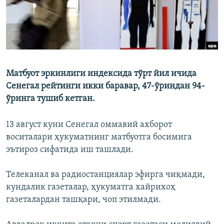
Матбуот эркинлиги индексида тўрт йил ичида
Сенегал рейтинги икки баравар, 47-ўриндан 94-
ўринга тушиб кетган.
13 август куни Сенегал оммавий ахборот
воситалари ҳукуматнинг матбуотга босимига
эътироз сифатида иш ташлади.
Телеканал ва радиостанциялар эфирга чиқмади,
кундалик газеталар, ҳукуматга хайрихоҳ
газеталардан ташқари, чоп этилмади.