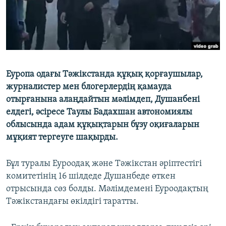
Еуропа одағы Тәжікстанда құқық қорғаушылар,
журналистер мен блогерлердің қамауда
отырғанына алаңдайтын мәлімдеп, Душанбені
елдегі, әсіресе Таулы Бадахшан автономиялы
облысында адам құқықтарын бұзу оқиғаларын
мұқият тергеуге шақырды.
Бұл туралы Еуроодақ және Тәжікстан әріптестігі
комитетінің 16 шілдеде Душанбеде өткен
отрысында сөз болды. Мәлімдемені Еуроодақтың
Тәжікстандағы өкілдігі таратты.