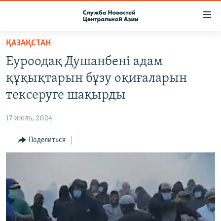
Ссылки
доступа
Вернуться
ҚАЗАҚСТАН
к
О ПРОЕКТЕ
Еуроодақ Душанбені адам
основному
ПОДПИСКА
содержанию
құқықтарын бұзу оқиғаларын
КОНТАКТЫ
Вернутся
тексеруге шақырды
к
RFE/RL ДИРЕКТ
главной
17 июль, 2024
НАСТОЯЩЕЕ ВРЕМЯ
навигации
Вернутся
Поделиться
МИГРАНТ МЕДИА
к
поиску