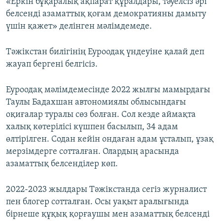
«Еркін бұқаралық ақпарат құралдары, тәуелсіз әрі
белсенді азаматтық қоғам демократияны дамыту
үшін қажет» делінген мәлімдемеде.
Тәжікстан билігінің Еуроодақ үндеуіне қалай деп
жауап бергені белгісіз.
Еуроодақ мәлімдемесінде 2022 жылғы мамырдағы
Таулы Бадахшан автономиялы облысындағы
оқиғалар туралы сөз болған. Сол кезде аймақта
халық көтерілісі күшпен басылып, 34 адам
өлтірілген. Содан кейін ондаған адам ұсталып, ұзақ
мерзімдерге сотталған. Олардың арасында
азаматтық белсенділер көп.
2022-2023 жылдары Тәжікстанда сегіз журналист
пен блогер сотталған. Осы уақыт аралығында
бірнеше құқық қорғаушы мен азаматтық белсенді