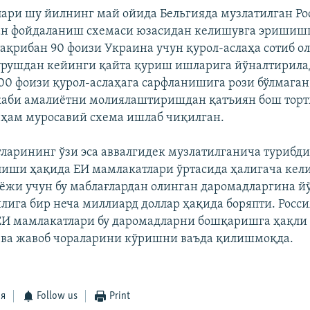
ари шу йилнинг май ойида Бельгияда музлатилган Ро
ан фойдаланиш схемаси юзасидан келишувга эришиш
ақрибан 90 фоизи Украина учун қурол-аслаҳа сотиб о
 урушдан кейинги қайта қуриш ишларига йўналтирила
00 фоизи қурол-аслаҳага сарфланишига рози бўлмаган,
каби амалиётни молиялаштиришдан қатъиян бош торт
ҳам муросавий схема ишлаб чиқилган.
ғларининг ўзи эса аввалгидек музлатилганича турибди
лиши ҳақида ЕИ мамлакатлари ўртасида ҳалигача кел
ёжи учун бу маблағлардан олинган даромадларгина й
илига бир неча миллиард доллар ҳақида боряпти. Росси
И мамлакатлари бу даромадларни бошқаришга ҳақли 
 ва жавоб чораларини кўришни ваъда қилишмоқда.
ся
Follow us
Print