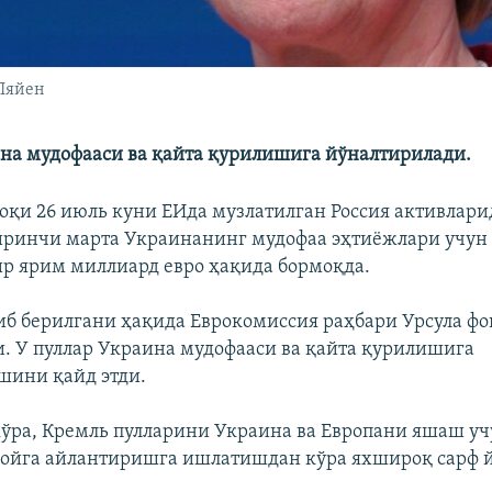
 Ляйен
на мудофааси ва қайта қурилишига йўналтирилади.
оқи 26 июль куни ЕИда музлатилган Россия активлар
ринчи марта Украинанинг мудофаа эҳтиёжлари учун 
бир ярим миллиард евро ҳақида бормоқда.
иб берилгани ҳақида Еврокомиссия раҳбари Урсула фо
. У пуллар Украина мудофааси ва қайта қурилишига
шини қайд этди.
ўра, Кремль пулларини Украина ва Европани яшаш уч
ойга айлантиришга ишлатишдан кўра яхшироқ сарф й