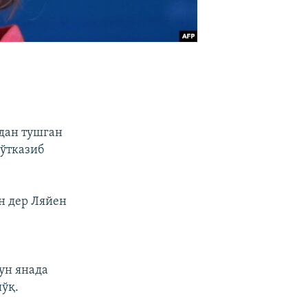
идан тушган
ўтказиб
н дер Ляйен
ун янада
ўқ.