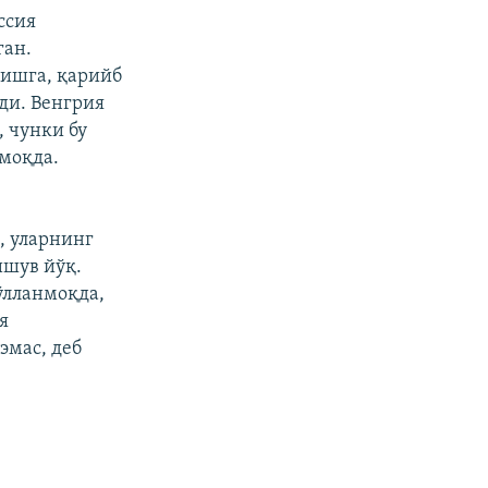
ссия
ган.
лишга, қарийб
ди. Венгрия
 чунки бу
моқда.
, уларнинг
ишув йўқ.
ўлланмоқда,
я
эмас, деб