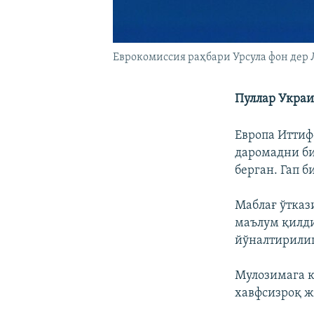
Еврокомиссия раҳбари Урсула фон дер
Пуллар Украи
Европа Иттиф
даромадни би
берган. Гап 
Маблағ ўтказ
маълум қилди
йўналтирили
Мулозимага к
хавфсизроқ ж