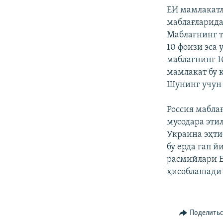
ЕИ мамлакатл
маблағларид
Маблағнинг т
10 фоизи эса
маблағнинг 1
мамлакат бу 
Шунинг учун 
Россия мабла
мусодара эти
Украина эҳти
бу ерда гап й
расмийлари Е
ҳисоблашади
Поделить