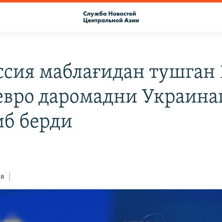
ссия маблағидан тушган 
евро даромадни Украина
иб берди
ся