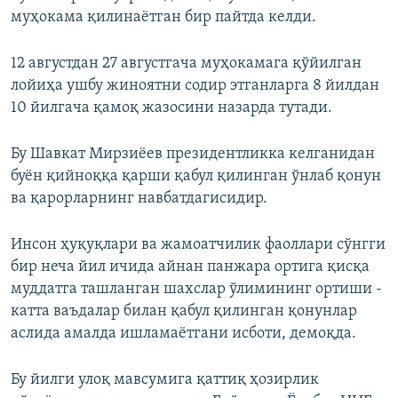
муҳокама қилинаётган бир пайтда келди.
12 августдан 27 августгача муҳокамага қўйилган
лойиҳа ушбу жиноятни содир этганларга 8 йилдан
10 йилгача қамоқ жазосини назарда тутади.
Бу Шавкат Мирзиёев президентликка келганидан
буён қийноққа қарши қабул қилинган ўнлаб қонун
ва қарорларнинг навбатдагисидир.
Инсон ҳуқуқлари ва жамоатчилик фаоллари сўнгги
бир неча йил ичида айнан панжара ортига қисқа
муддатга ташланган шахслар ўлимининг ортиши -
катта ваъдалар билан қабул қилинган қонунлар
аслида амалда ишламаётгани исботи, демоқда.
Бу йилги улоқ мавсумига қаттиқ ҳозирлик