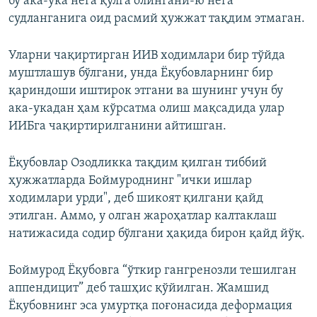
бу ака-ука нега қўлга олингани-ю нега
судланганига оид расмий ҳужжат тақдим этмаган.
Уларни чақиртирган ИИВ ходимлари бир тўйда
муштлашув бўлгани, унда Ёқубовларнинг бир
қариндоши иштирок этгани ва шунинг учун бу
ака-укадан ҳам кўрсатма олиш мақсадида улар
ИИБга чақиртирилганини айтишган.
Ёқубовлар Озодликка тақдим қилган тиббий
ҳужжатларда Боймуроднинг "ички ишлар
ходимлари урди", деб шикоят қилгани қайд
этилган. Аммо, у олган жароҳатлар калтаклаш
натижасида содир бўлгани ҳақида бирон қайд йўқ.
Боймурод Ёқубовга “ўткир гангренозли тешилган
аппендицит” деб ташҳис қўйилган. Жамшид
Ёқубовнинг эса умуртқа поғонасида деформация