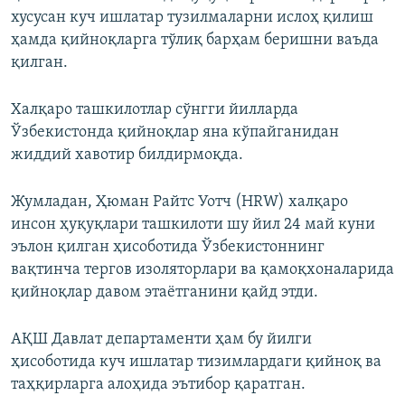
хусусан куч ишлатар тузилмаларни ислоҳ қилиш
ҳамда қийноқларга тўлиқ барҳам беришни ваъда
қилган.
Халқаро ташкилотлар сўнгги йилларда
Ўзбекистонда қийноқлар яна кўпайганидан
жиддий хавотир билдирмоқда.
Жумладан, Ҳюман Райтс Уотч (HRW) халқаро
инсон ҳуқуқлари ташкилоти шу йил 24 май куни
эълон қилган ҳисоботида Ўзбекистоннинг
вақтинча тергов изоляторлари ва қамоқхоналарида
қийноқлар давом этаётганини қайд этди.
АҚШ Давлат департаменти ҳам бу йилги
ҳисоботида куч ишлатар тизимлардаги қийноқ ва
таҳқирларга алоҳида эътибор қаратган.