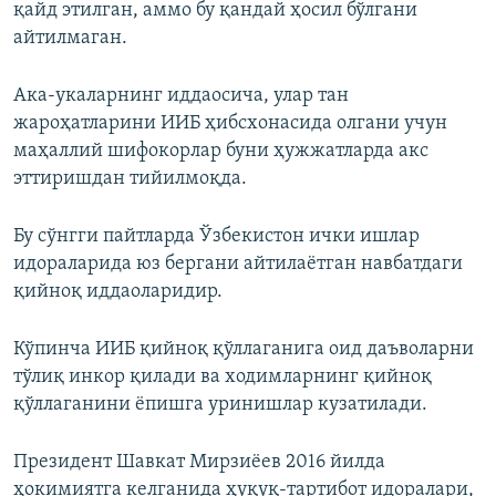
қайд этилган, аммо бу қандай ҳосил бўлгани
айтилмаган.
Ака-укаларнинг иддаосича, улар тан
жароҳатларини ИИБ ҳибсхонасида олгани учун
маҳаллий шифокорлар буни ҳужжатларда акс
эттиришдан тийилмоқда.
Бу сўнгги пайтларда Ўзбекистон ички ишлар
идораларида юз бергани айтилаётган навбатдаги
қийноқ иддаоларидир.
Кўпинча ИИБ қийноқ қўллаганига оид даъволарни
тўлиқ инкор қилади ва ходимларнинг қийноқ
қўллаганини ёпишга уринишлар кузатилади.
Президент Шавкат Мирзиёев 2016 йилда
ҳокимиятга келганида ҳуқуқ-тартибот идоралари,