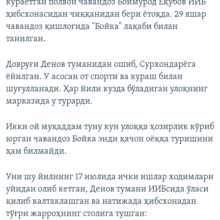
кўраётган полвон чавандоз Боймурод Ёқубов ИИБ
ҳибсхонасидан чиққанидан бери ётоқда. 29 яшар
чавандоз қишлоғида "Бойка" лақаби билан
танилган.
Довруғи Денов туманидан ошиб, Сурхондарёга
ёйилган. У асосан от спорти ва кураш билан
шуғулланади. Ҳар йили кузда бўладиган улоқнинг
марказида у турарди.
Икки ой муқаддам туну кун улоққа ҳозирлик кўриб
юрган чавандоз Бойка энди қачон оёққа туришини
ҳам билмайди.
Уни шу йилнинг 17 июлида ички ишлар ходимлари
уйидан олиб кетган, Денов тумани ИИБсида ўласи
қилиб калтаклашган ва натижада ҳибсхонадан
тўғри жарроҳнинг столига тушган: