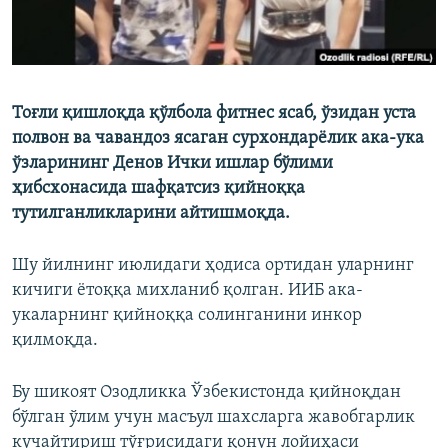
Тоғли қишлоқда қўлбола фитнес ясаб, ўзидан уста
полвон ва чавандоз ясаган сурхондарёлик ака-ука
ўзларининг Денов Ички ишлар бўлими
ҳибсхонасида шафқатсиз қийноққа
тутилганликларини айтишмоқда.
Шу йилнинг июлидаги ҳодиса ортидан уларнинг
кичиги ётоққа михланиб қолган. ИИБ ака-
укаларнинг қийноққа солинганини инкор
қилмоқда.
Бу шикоят Озодликка Ўзбекистонда қийноқдан
бўлган ўлим учун масъул шахсларга жавобгарлик
кучайтириш тўғрисидаги қонун лойиҳаси