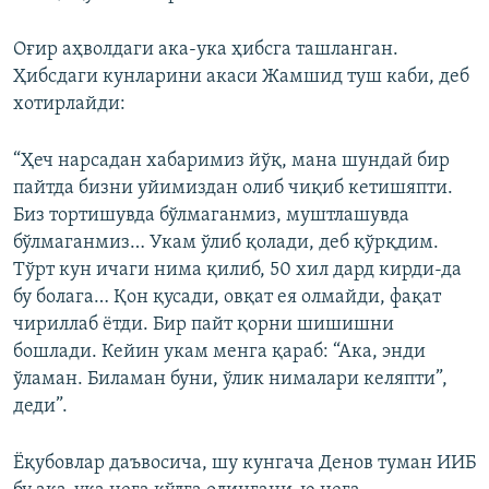
Оғир аҳволдаги ака-ука ҳибсга ташланган.
Ҳибсдаги кунларини акаси Жамшид туш каби, деб
хотирлайди:
“Ҳеч нарсадан хабаримиз йўқ, мана шундай бир
пайтда бизни уйимиздан олиб чиқиб кетишяпти.
Биз тортишувда бўлмаганмиз, муштлашувда
бўлмаганмиз… Укам ўлиб қолади, деб қўрқдим.
Тўрт кун ичаги нима қилиб, 50 хил дард кирди-да
бу болага… Қон қусади, овқат ея олмайди, фақат
чириллаб ётди. Бир пайт қорни шишишни
бошлади. Кейин укам менга қараб: “Ака, энди
ўламан. Биламан буни, ўлик нималари келяпти”,
деди”.
Ёқубовлар даъвосича, шу кунгача Денов туман ИИБ