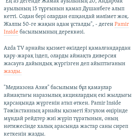
"Ең аз дегенде Жамак ауылының 20, Андарбак
ауылының 15 тұрғынын қамап Душанбеге алып
кетті. Содан бері олардан ешқандай мәлімет жоқ.
Жалпы 50-ге жақын адам ұсталды", - деген
Pamir
Inside
басылымының дереккөзі.
Azda TV арнайы қызмет өкілдері қамалғандардан
қару-жарақ іздеп, оларды аймақта диверсия
жасауға дайындық жүргізген деп айыптағанын
жазды.
"Медиазона Азия" басылымы бұл қамаулар
аймақтағы наразылық акциялардың екі жылдығы
қарсаңында жүргенін атап өткен. Pamir Inside
Тәжікстанның арнайы қызметі Язгулом өңірінде
мұндай рейдтер жиі жүріп тұратынын, оның
нәтижесінде халық арасында жастар саны сиреп
кеткенін жазды.