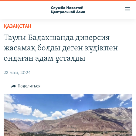
Ссылки
доступа
Вернуться
ҚАЗАҚСТАН
к
О ПРОЕКТЕ
Таулы Бадахшанда диверсия
основному
ПОДПИСКА
содержанию
жасамақ болды деген күдікпен
КОНТАКТЫ
Вернутся
ондаған адам ұсталды
к
RFE/RL ДИРЕКТ
главной
23 май, 2024
НАСТОЯЩЕЕ ВРЕМЯ
навигации
Вернутся
Поделиться
МИГРАНТ МЕДИА
к
поиску