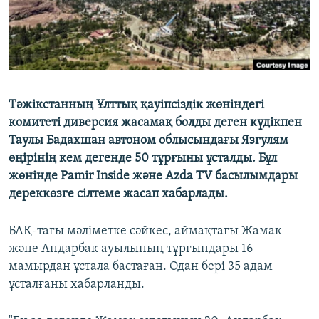
Тәжікстанның Ұлттық қауіпсіздік жөніндегі
комитеті диверсия жасамақ болды деген күдікпен
Таулы Бадахшан автоном облысындағы Язгулям
өңірінің кем дегенде 50 тұрғыны ұсталды. Бұл
жөнінде Pamir Inside және Azda TV басылымдары
дереккөзге сілтеме жасап хабарлады.
БАҚ-тағы мәліметке сәйкес, аймақтағы Жамак
және Андарбак ауылының тұрғындары 16
мамырдан ұстала бастаған. Одан бері 35 адам
ұсталғаны хабарланды.