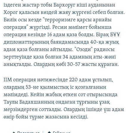
іздеген жастар тобы Бархоруг кіші ауданынан
Хорог қаласын көздей жаяу жүргені себеп болған.
Билік осы кезде "терроризмге қарсы арнайы
операция" жүргізді. Ресми мәлімет бойынша
операция кезінде 16 адам қаза болды. Бірақ БҰҰ
дипломаттарының баяндамасында 40-қа жуық
адам қаза болғаны айтылды. "Озоди" радиосы
зерттеуінде қаза болған 34 адамның аты-жөні
анықталды. Олардың көбі 30-57 жасты құраған.
ІІМ операция нәтижесінде 220 адам ұсталып,
олардың 53-не қылмыстық іс қозғалғанын
мәлімдеді. Кейін жабық өткен сот отырысында
Таулы Бадахшанның ондаған тұрғыны ұзақ
мерзімдерген сотталды. Олардың ішінде үш адам
өмір бойы түрме жазасына кесілді.