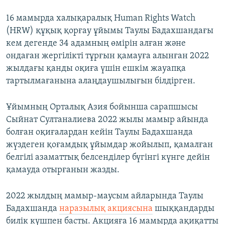
16 мамырда халықаралық Human Rights Watch
(HRW) құқық қорғау ұйымы Таулы Бадахшандағы
кем дегенде 34 адамның өмірін алған және
ондаған жергілікті тұрғын қамауға алынған 2022
жылдағы қанды оқиға үшін ешкім жауапқа
тартылмағанына алаңдаушылығын білдірген.
Ұйымның Орталық Азия бойынша сарапшысы
Сыйнат Султаналиева 2022 жылы мамыр айында
болған оқиғалардан кейін Таулы Бадахшанда
жүздеген қоғамдық ұйымдар жойылып, қамалған
белгілі азаматтық белсенділер бүгінгі күнге дейін
қамауда отырғанын жазды.
2022 жылдың мамыр-маусым айларында Таулы
Бадахшанда
наразылық акциясына
шыққандарды
билік күшпен басты. Акцияға 16 мамырда ақиқатты