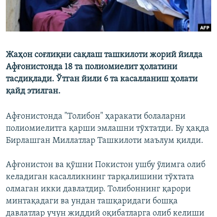
Жаҳон соғлиқни сақлаш ташкилоти жорий йилда
Афғонистонда 18 та полиомиелит ҳолатини
тасдиқлади. Ўтган йили 6 та касалланиш ҳолати
қайд этилган.
Афғонистонда "Толибон" ҳаракати болаларни
полиомиелитга қарши эмлашни тўхтатди. Бу ҳақда
Бирлашган Миллатлар Ташкилоти маълум қилди.
Афғонистон ва қўшни Покистон ушбу ўлимга олиб
келадиган касалликнинг тарқалишини тўхтата
олмаган икки давлатдир. Толибоннинг қарори
минтақадаги ва ундан ташқаридаги бошқа
давлатлар учун жиддий оқибатларга олиб келиши