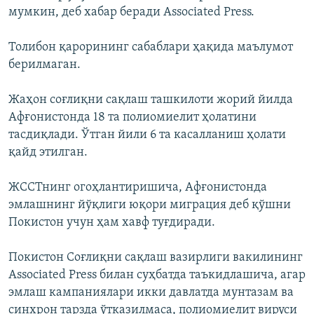
мумкин, деб хабар беради Associated Press.
Толибон қарорининг сабаблари ҳақида маълумот
берилмаган.
Жаҳон соғлиқни сақлаш ташкилоти жорий йилда
Афғонистонда 18 та полиомиелит ҳолатини
тасдиқлади. Ўтган йили 6 та касалланиш ҳолати
қайд этилган.
ЖССТнинг огоҳлантиришича, Афғонистонда
эмлашнинг йўқлиги юқори миграция деб қўшни
Покистон учун ҳам хавф туғдиради.
Покистон Соғлиқни сақлаш вазирлиги вакилининг
Associated Press билан суҳбатда таъкидлашича, агар
эмлаш кампаниялари икки давлатда мунтазам ва
синхрон тарзда ўтказилмаса, полиомиелит вируси