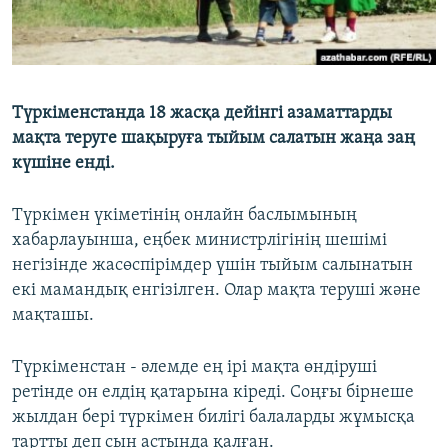
Түркіменстанда 18 жасқа дейінгі азаматтарды
мақта теруге шақыруға тыйым салатын жаңа заң
күшіне енді.
Түркімен үкіметінің онлайн баслымының
хабарлауынша, еңбек министрлігінің шешімі
негізінде жасөспірімдер үшін тыйым салынатын
екі мамандық енгізілген. Олар мақта теруші және
мақташы.
Түркіменстан - әлемде ең ірі мақта өндіруші
ретінде он елдің қатарына кіреді. Соңғы бірнеше
жылдан бері түркімен билігі балаларды жұмысқа
тартты деп сын астында қалған.