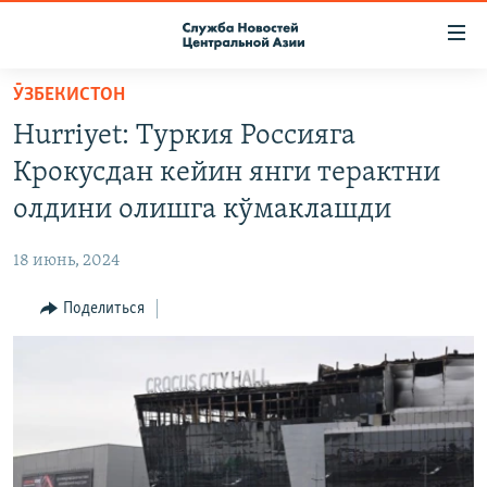
Ссылки
доступа
Вернуться
ӮЗБЕКИСТОН
к
О ПРОЕКТЕ
Hurriyet: Туркия Россияга
основному
ПОДПИСКА
содержанию
Крокусдан кейин янги терактни
КОНТАКТЫ
Вернутся
олдини олишга кўмаклашди
к
RFE/RL ДИРЕКТ
главной
18 июнь, 2024
НАСТОЯЩЕЕ ВРЕМЯ
навигации
Вернутся
Поделиться
МИГРАНТ МЕДИА
к
поиску