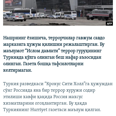
Нашрнинг ёзишича, террорчилар гавжум савдо
марказига ҳужум қилишни режалаштирган. Бу
маълумот “Ислом давлати” террор гуруҳининг
Туркияда қўлга олинган беш нафар аъзосидан
олинган. Газета бошқа тафсилотларни
келтирмаган.
Туркия разведкаси “Крокус Сити Холл”га ҳужумдан
сўнг Россияда яна бир террор хуружи содир
этилиши хавфи ҳақида Россия махсус
хизматларини огоҳлантирган. Бу ҳақда
Туркиянинг Hurriyet газетаси маълум қилган.