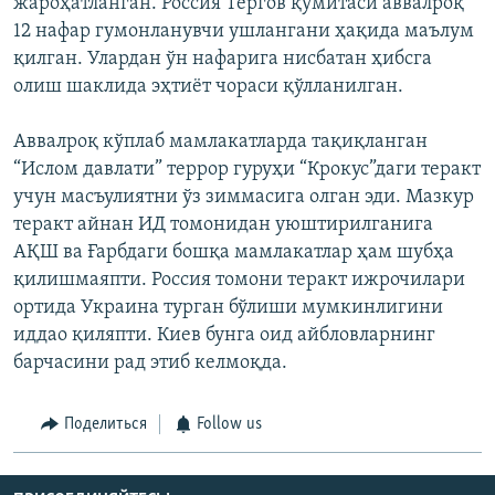
жароҳатланган. Россия Тергов қўмитаси аввалроқ
12 нафар гумонланувчи ушлангани ҳақида маълум
қилган. Улардан ўн нафарига нисбатан ҳибсга
олиш шаклида эҳтиёт чораси қўлланилган.
Аввалроқ кўплаб мамлакатларда тақиқланган
“Ислом давлати” террор гуруҳи “Крокус”даги теракт
учун масъулиятни ўз зиммасига олган эди. Мазкур
теракт айнан ИД томонидан уюштирилганига
АҚШ ва Ғарбдаги бошқа мамлакатлар ҳам шубҳа
қилишмаяпти. Россия томони теракт ижрочилари
ортида Украина турган бўлиши мумкинлигини
иддао қиляпти. Киев бунга оид айбловларнинг
барчасини рад этиб келмоқда.
Поделиться
Follow us