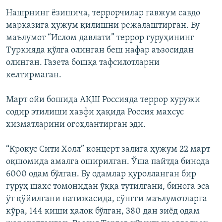
Нашрнинг ёзишича, террорчилар гавжум савдо
марказига ҳужум қилишни режалаштирган. Бу
маълумот “Ислом давлати” террор гуруҳининг
Туркияда қўлга олинган беш нафар аъзосидан
олинган. Газета бошқа тафсилотларни
келтирмаган.
Март ойи бошида АҚШ Россияда террор хуружи
содир этилиши хавфи ҳақида Россия махсус
хизматларини огоҳлантирган эди.
“Крокус Сити Холл” концерт залига ҳужум 22 март
оқшомида амалга оширилган. Ўша пайтда бинода
6000 одам бўлган. Бу одамлар қуролланган бир
гуруҳ шахс томонидан ўққа тутилгани, бинога эса
ўт қўйилгани натижасида, сўнгги маълумотларга
кўра, 144 киши ҳалок бўлган, 380 дан зиёд одам