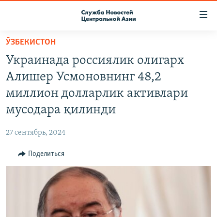
Ссылки
доступа
Вернуться
ӮЗБЕКИСТОН
к
О ПРОЕКТЕ
Украинада россиялик олигарх
основному
ПОДПИСКА
содержанию
Алишер Усмоновнинг 48,2
КОНТАКТЫ
Вернутся
миллион долларлик активлари
к
RFE/RL ДИРЕКТ
мусодара қилинди
главной
НАСТОЯЩЕЕ ВРЕМЯ
навигации
27 сентябрь, 2024
Вернутся
МИГРАНТ МЕДИА
к
Поделиться
поиску