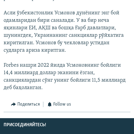
Асли ўзбекистонлик Усмонов дунёнинг энг бой
одамларидан бири саналади. У ва бир неча
яқинлари ЕИ, АҚШ ва бошқа Ғарб давлатлари,
шунингдек, Украинанинг санкциялар рўйхатига
киритилган. Усмонов бу чекловлар устидан
судларга ариза киритган.
Forbes нашри 2022 йилда Усмоновнинг бойлиги
14,4 миллиард доллар эканини ёзган,
санкциялардан сўнг унинг бойлиги 11,5 миллиард
деб баҳоланган.
Поделиться
Follow us
ПРИСОЕДИНЯЙТЕСЬ!