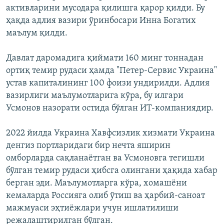
активларини мусодара қилишга қарор қилди. Бу
ҳақда адлия вазири ўринбосари Инна Богатих
маълум қилди.
Давлат даромадига қиймати 160 минг тоннадан
ортиқ темир рудаси ҳамда "Петер-Сервис Украина"
устав капиталининг 100 фоизи ундирилди. Адлия
вазирлиги маълумотларига кўра, бу илгари
Усмонов назорати остида бўлган ИТ-компаниядир.
2022 йилда Украина Хавфсизлик хизмати Украина
денгиз портларидаги бир нечта яширин
омборларда сақланаётган ва Усмоновга тегишли
бўлган темир рудаси ҳибсга олингани ҳақида хабар
берган эди. Маълумотларга кўра, хомашёни
кемаларда Россияга олиб ўтиш ва ҳарбий-саноат
мажмуаси эҳтиёжлари учун ишлатилиши
режалаштирилган бўлган.