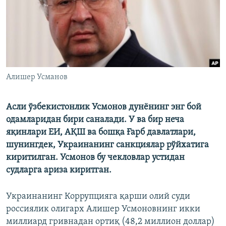
Алишер Усманов
Асли ўзбекистонлик Усмонов дунёнинг энг бой
одамларидан бири саналади. У ва бир неча
яқинлари ЕИ, АҚШ ва бошқа Ғарб давлатлари,
шунингдек, Украинанинг санкциялар рўйхатига
киритилган. Усмонов бу чекловлар устидан
судларга ариза киритган.
Украинанинг Коррупцияга қарши олий суди
россиялик олигарх Алишер Усмоновнинг икки
миллиард гривнадан ортиқ (48,2 миллион доллар)