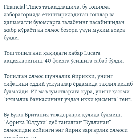
Financial Times таъкидлашича, бу топилма
лабораторияда етиштириладиган тошлар ва
ҳашаматли буюмларга талабнинг пасайишидан
жабр кўраётган олмос бозори учун муҳим воқеа
бўлди.
Тош топилгани ҳақидаги хабар Lucara
акцияларининг 40 фоизга ўсишига сабаб бўлди.
Топилган олмос шунчалик йирикки, унинг
сифатини оддий ускуналар ёрдамида таҳлил қилиб
бўлмайди. FT маълумотларига кўра, унинг ҳажми
"ичимлик банкасининг учдан икки қисмига" тенг.
Бу Буюк Британия тождорлари қўлида бўлмиш,
"Африка Юлдузи" деб танилган "Куллинан"
олмосидан кейинги энг йирик заргарлик олмоси