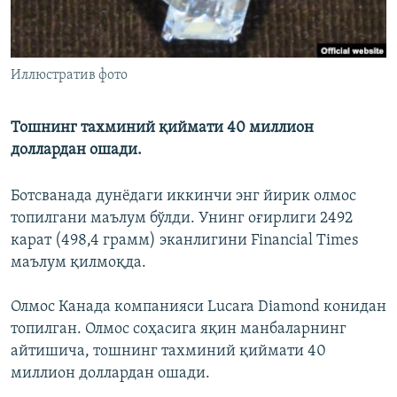
Иллюстратив фото
Тошнинг тахминий қиймати 40 миллион
доллардан ошади.
Ботсванада дунёдаги иккинчи энг йирик олмос
топилгани маълум бўлди. Унинг оғирлиги 2492
карат (498,4 грамм) эканлигини Financial Times
маълум қилмоқда.
Олмос Канада компанияси Lucara Diamond конидан
топилган. Олмос соҳасига яқин манбаларнинг
айтишича, тошнинг тахминий қиймати 40
миллион доллардан ошади.