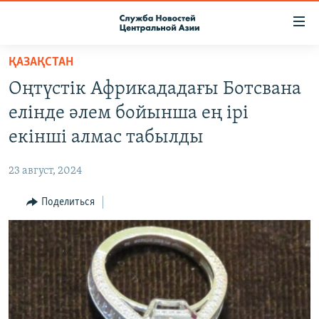
Ссылки
доступа
Вернуться
ҚАЗАҚСТАН
к
О ПРОЕКТЕ
Оңтүстік Африкададағы Ботсвана
основному
ПОДПИСКА
содержанию
елінде әлем бойынша ең ірі
КОНТАКТЫ
Вернутся
екінші алмас табылды
к
RFE/RL ДИРЕКТ
главной
23 август, 2024
НАСТОЯЩЕЕ ВРЕМЯ
навигации
Вернутся
Поделиться
МИГРАНТ МЕДИА
к
поиску