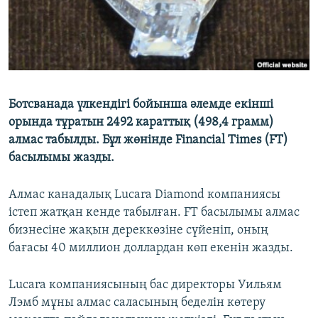
Ботсванада үлкендігі бойынша әлемде екінші
орында тұратын 2492 караттық (498,4 грамм)
алмас табылды. Бұл жөнінде Financial Times (FT)
басылымы жазды.
Алмас канадалық Lucara Diamond компаниясы
істеп жатқан кенде табылған. FT басылымы алмас
бизнесіне жақын дереккөзіне сүйеніп, оның
бағасы 40 миллион доллардан көп екенін жазды.
Lucara компаниясының бас директоры Уильям
Лэмб мұны алмас саласының беделін көтеру