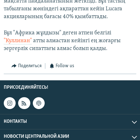
мақсатта пайдаланатынын жеткізді. Бұл тастың
табылғаны жөніндегі ақпараттан кейін Lucara
акцияларының бағасы 40% қымбаттады.
Бұл "Африка жұлдызы" деген атпен белгілі
"Куллинан"
атты алмастан кейінгі ең жоғарғы
зергерлік сипаттағы алмас болып қалды.
Поделиться
Follow us
ПРИСОЕДИНЯЙТЕСЬ!
КОНТАКТЫ
НОВОСТИ ЦЕНТРАЛЬНОЙ АЗИИ