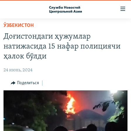
Ссылки
доступа
Вернуться
ӮЗБЕКИСТОН
к
О ПРОЕКТЕ
Доғистондаги ҳужумлар
основному
ПОДПИСКА
содержанию
натижасида 15 нафар полициячи
КОНТАКТЫ
Вернутся
ҳалок бўлди
к
RFE/RL ДИРЕКТ
главной
24 июнь, 2024
НАСТОЯЩЕЕ ВРЕМЯ
навигации
Вернутся
Поделиться
МИГРАНТ МЕДИА
к
поиску