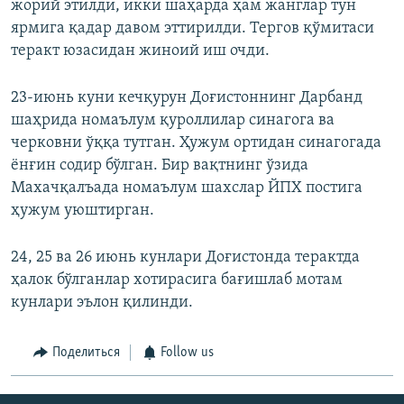
жорий этилди, икки шаҳарда ҳам жанглар тун
ярмига қадар давом эттирилди. Тергов қўмитаси
теракт юзасидан жиноий иш очди.
23-июнь куни кечқурун Доғистоннинг Дарбанд
шаҳрида номаълум қуроллилар синагога ва
черковни ўққа тутган. Ҳужум ортидан синагогада
ёнғин содир бўлган. Бир вақтнинг ўзида
Махачқалъада номаълум шахслар ЙПХ постига
ҳужум уюштирган.
24, 25 ва 26 июнь кунлари Доғистонда терактда
ҳалок бўлганлар хотирасига бағишлаб мотам
кунлари эълон қилинди.
Поделиться
Follow us