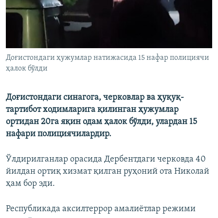
Доғистондаги ҳужумлар натижасида 15 нафар полициячи
ҳалок бўлди
Доғистондаги синагога, черковлар ва ҳуқуқ-
тартибот ходимларига қилинган ҳужумлар
ортидан 20га яқин одам ҳалок бўлди, улардан 15
нафари полициячилардир.
Ўлдирилганлар орасида Дербентдаги черковда 40
йилдан ортиқ хизмат қилган руҳоний ота Николай
ҳам бор эди.
Республикада аксилтеррор амалиётлар режими