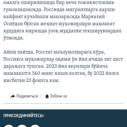
амалга оширилишида бир неча тожикистонлик
гумонлашмоқда. Россияда мигрантларга қарши
кайфият кучайиши манзарасида Марказий
Осиёдан бўлган меҳнат муҳожирлари мамлакат
ҳудудига киришда узоқ муддатли текширувлардан
ўтмоқда.
Айни пайтда, Росстат маълумотларига кўра,
Россияга муҳожирлар оқими ўн йил ичида энг паст
даражага тушган. 2023 йил якунлари бўйича
мамлакатга 560 минг киши келган, бу 2022 йилга
нисбатан 23 фоизга кам.
Поделиться
Follow us
ПРИСОЕДИНЯЙТЕСЬ!