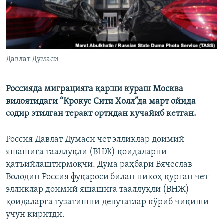
Давлат Думаси
Россияда миграцияга қарши кураш Москва
вилоятидаги “Крокус Сити Холл”да март ойида
содир этилган теракт ортидан кучайиб кетган.
Россия Давлат Думаси чет элликлар доимий
яшашига тааллуқли (ВНЖ) қоидаларни
қатъийлаштирмоқчи. Дума раҳбари Вячеслав
Володин Россия фуқароси билан никоҳ қурган чет
элликлар доимий яшашига тааллуқли (ВНЖ)
қоидаларга тузатишни депутатлар кўриб чиқиши
учун киритди.