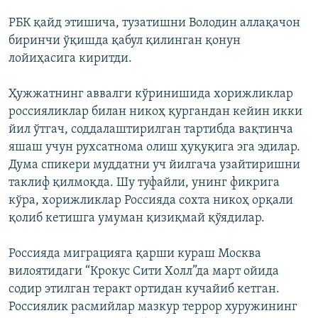
РБК қайд этишича, тузатишни Володин аллақачон
биринчи ўқишда қабул қилинган қонун
лойиҳасига киритди.
Ҳужжатнинг аввалги кўринишида хорижликлар
россияликлар билан никоҳ қургандан кейин икки
йил ўтгач, соддалаштирилган тартибда вақтинча
яшаш учун рухсатнома олиш ҳуқуқига эга эдилар.
Дума спикери муддатни уч йилгача узайтиришни
таклиф қилмоқда. Шу туфайли, унинг фикрига
кўра, хорижликлар Россияда сохта никоҳ орқали
қолиб кетишга умуман қизиқмай қўядилар.
Россияда миграцияга қарши кураш Москва
вилоятидаги “Крокус Сити Холл”да март ойида
содир этилган теракт ортидан кучайиб кетган.
Россиялик расмийлар мазкур террор хуружининг