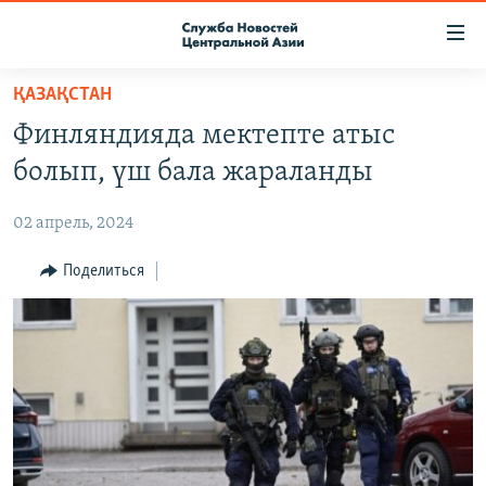
Ссылки
доступа
Вернуться
ҚАЗАҚСТАН
к
О ПРОЕКТЕ
Финляндияда мектепте атыс
основному
ПОДПИСКА
содержанию
болып, үш бала жараланды
КОНТАКТЫ
Вернутся
к
02 апрель, 2024
RFE/RL ДИРЕКТ
главной
НАСТОЯЩЕЕ ВРЕМЯ
Поделиться
навигации
Вернутся
МИГРАНТ МЕДИА
к
поиску