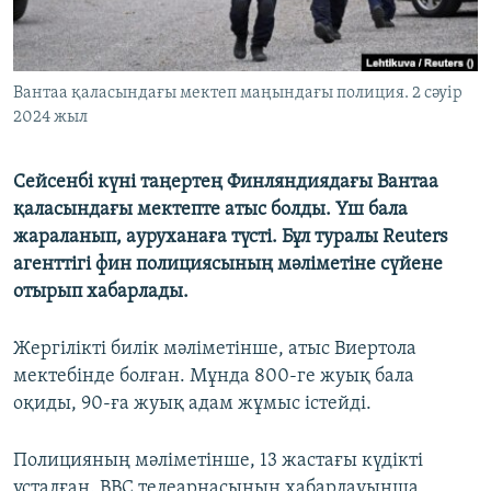
Вантаа қаласындағы мектеп маңындағы полиция. 2 сәуір
2024 жыл
Сейсенбі күні таңертең Финляндиядағы Вантаа
қаласындағы мектепте атыс болды. Үш бала
жараланып, ауруханаға түсті. Бұл туралы Reuters
агенттігі фин полициясының мәліметіне сүйене
отырып хабарлады.
Жергілікті билік мәліметінше, атыс Виертола
мектебінде болған. Мұнда 800-ге жуық бала
оқиды, 90-ға жуық адам жұмыс істейді.
Полицияның мәліметінше, 13 жастағы күдікті
ұсталған. BBC телеарнасының хабарлауынша,