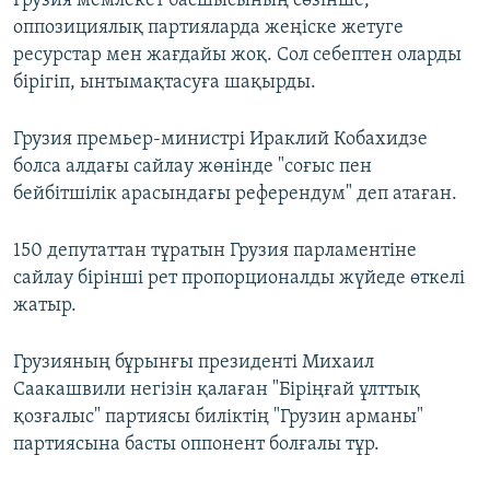
Грузия мемлекет басшысының сөзінше,
оппозициялық партияларда жеңіске жетуге
ресурстар мен жағдайы жоқ. Сол себептен оларды
бірігіп, ынтымақтасуға шақырды.
Грузия премьер-министрі Ираклий Кобахидзе
болса алдағы сайлау жөнінде "соғыс пен
бейбітшілік арасындағы референдум" деп атаған.
150 депутаттан тұратын Грузия парламентіне
сайлау бірінші рет пропорционалды жүйеде өткелі
жатыр.
Грузияның бұрынғы президенті Михаил
Саакашвили негізін қалаған "Біріңғай ұлттық
қозғалыс" партиясы биліктің "Грузин арманы"
партиясына басты оппонент болғалы тұр.