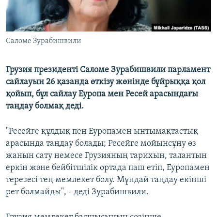
Саломе Зурабишвили
Грузия президенті Саломе Зурабишвили парламент
сайлауын 26 қазанда өткізу жөнінде бұйрыққа қол
қойып, бұл сайлау Еуропа мен Ресей арасындағы
таңдау болмақ деді.
"Ресейге құлдық пен Еуропамен ынтымақтастық
арасында таңдау болады; Ресейге мойынсұну өз
жанын сату немесе Грузияның тарихын, талантын
еркін және бейбітшілік ортада паш етіп, Еуропамен
терезесі тең мемлекет болу. Мұндай таңдау екінші
рет болмайды", - деді Зурабишвили.