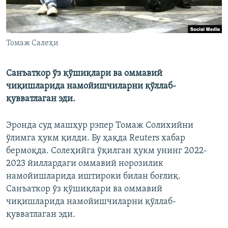
Томаж Салеҳи
Санъаткор ўз қўшиқлари ва оммавий
чиқишларида намойишчиларни қўллаб-
қувватлаган эди.
Эронда суд машҳур рэпер Томаж Солихийни
ўлимга ҳукм қилди. Бу ҳақда Reuters хабар
бермоқда. Солеҳийга ўқилган ҳукм унинг 2022-
2023 йиллардаги оммавий норозилик
намойишларида иштироки билан боғлиқ.
Санъаткор ўз қўшиқлари ва оммавий
чиқишларида намойишчиларни қўллаб-
қувватлаган эди.