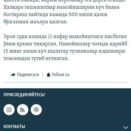
ҳибсга олинди, айрим норозилар эса дорга осилди.
Халқаро ташкилотлар намойишларни куч билан
бостириш пайтида камида 500 киши ҳалок
бўлганини маълум қилган.
Эрон суди камида 11 нафар намойишчига нисбатан
ўлим ҳукми чиқарган. Намойишлар чоғида қарийб
15 минг киши куч ишлатар тузилмалар ходимлари
томонидан тутиб кетилган.
Поделиться
Follow us
ПРИСОЕДИНЯЙТЕСЬ!
КОНТАКТЫ