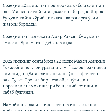
Солеҳий 2022 йилнинг октябрида ҳибсга олинган
эди. У аввал олти йилга қамалган, бироқ кейнроқ
бу ҳукм қайта кўриб чиқилган ва рэперга ўлим
жазоси берилди.
Солеҳийнинг адвокати Амир Раисян бу ҳукмни
"мисли кўрилмаган" деб атамоқда.
2022 йилнинг сентябрида 22 ёшли Махси Аминий
“ҳижобни нотўғри ўрагани учун” аҳлоқ полицияси
томонидан қўлга олинганидан сўнг вафот этган
эди. Бу эса Эронда бир неча ойга чўзилган
норозилик намойишлари бошланиб кетишига
сабаб бўлганди.
Намойишларда иштирок этган минглаб киши