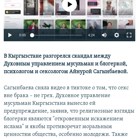
No media source currently available
Auto
0:00
4:24
240p
В Кыргызстане разгорелся скандал между
360p
Духовным управлением мусульман и блогеркой,
480p
Auto
240p
360p
480p
психологом и сексологом Айнурой Сагынбаевой.
720p
720p
1080p
Сагынбаева сняла видео в тиктоке о том, что секс
1080p
вне брака – не грех. Духовное управление
мусульман Кыргызстана вынесло ей
предупреждение, заявив, что религиозные взгляды
блогерки являются "откровенным искажением
ислама" и якобы противоречат моральным
ценностям общества, особенно молодежи. Также