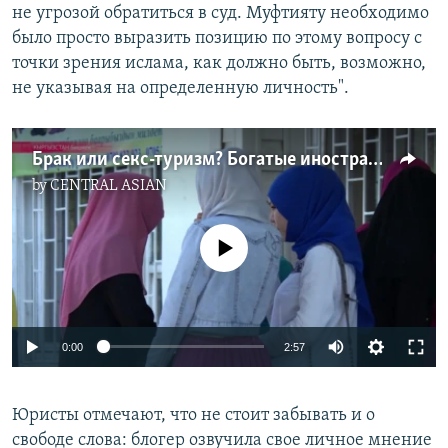
не угрозой обратиться в суд. Муфтияту необходимо
было просто выразить позицию по этому вопросу с
точки зрения ислама, как должно быть, возможно,
не указывая на определенную личность".
Брак или секс-туризм? Богатые иностранцы покупают временных жен при помощи брака на одну ночь
by
CENTRAL ASIAN
No media source currently available
0:00
2:57
Юристы отмечают, что не стоит забывать и о
свободе слова: блогер озвучила свое личное мнение