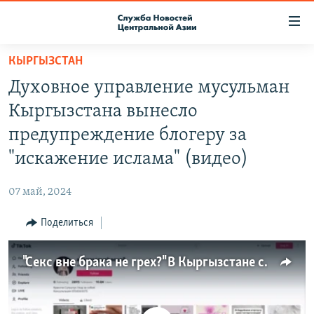
Ссылки
доступа
Вернуться
КЫРГЫЗСТАН
к
О ПРОЕКТЕ
Духовное управление мусульман
основному
ПОДПИСКА
содержанию
Кыргызстана вынесло
КОНТАКТЫ
Вернутся
предупреждение блогеру за
к
RFE/RL ДИРЕКТ
"искажение ислама" (видео)
главной
НАСТОЯЩЕЕ ВРЕМЯ
навигации
07 май, 2024
Вернутся
МИГРАНТ МЕДИА
к
Поделиться
поиску
"Секс вне брака не грех?" В Кыргызстане скандал между Духовным управлением мусульман и секс-блогеркой