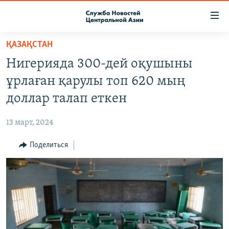
Ссылки
доступа
Вернуться
ҚАЗАҚСТАН
к
О ПРОЕКТЕ
Нигерияда 300-дей оқушыны
основному
ПОДПИСКА
содержанию
ұрлаған қарулы топ 620 мың
КОНТАКТЫ
Вернутся
доллар талап еткен
к
RFE/RL ДИРЕКТ
главной
13 март, 2024
НАСТОЯЩЕЕ ВРЕМЯ
навигации
Вернутся
Поделиться
МИГРАНТ МЕДИА
к
поиску