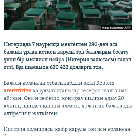
Нигерияда 7 наурызда мектептен 280-ден аса
баланы ұрлап кеткен қарулы топ балаларды босату
үшін бір миллион найра (Нигерия валютасы) талап
етті. Бұл шамамен 620 432 долларға тең.
Баласы ұрланған отбасылардың өкілі Reuters
агенттігіне
қарулы топтағылар телефон шалғанын
айтқан. Оның сөзінше, қоңырау шалған адам 20
күннің ішінде ақшаны алмаса, ұрланған балаларды
өлтіретінін жеткізген.
Нигерия полициясы қазір қарулы топ пен ұрланған