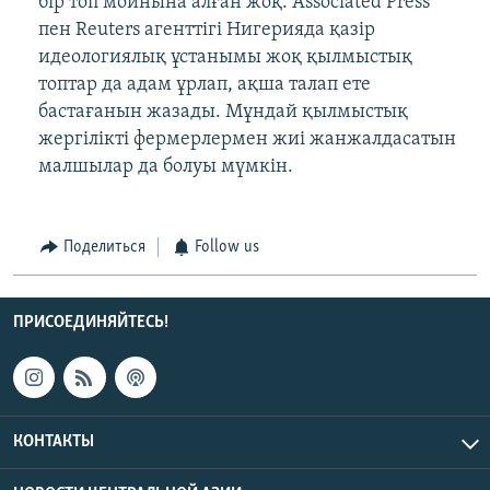
бір топ мойнына алған жоқ. Associated Press
пен Reuters агенттігі Нигерияда қазір
идеологиялық ұстанымы жоқ қылмыстық
топтар да адам ұрлап, ақша талап ете
бастағанын жазады. Мұндай қылмыстық
жергілікті фермерлермен жиі жанжалдасатын
малшылар да болуы мүмкін.
Поделиться
Follow us
ПРИСОЕДИНЯЙТЕСЬ!
КОНТАКТЫ