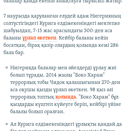
балалар қайда екенін анықтауға тырысып жатыр.
7 наурызда қаруланған елудей адам Нигерияның
солтүстігіндегі Курига елдімекеніндегі мектепке
шабуылдап, 7-15 жас арасындағы 300-ден аса
баланы
ұрлап әкеткен
.
Кейбір баланы кейін
босатқан, бірақ қазір олардың қолында кемі 286
бала бар.
Нигерияда балалар мен әйелдерді ұрлау жиі
болып тұрады. 2014 жылы "Боко Харам"
террорлық тобы Чидок қалашығынан 270-ден
аса оқушы қызды ұрлап әкеткен. 98 қыз әлі
террорлық топтық
қолында
. "Боко Харам" бұл
қыздарды күштеп күйеуге беріп, кейбірі үйіне
балалы болып оралған.
Ал Курига елдімекеніндегі ұрлықты қандай да