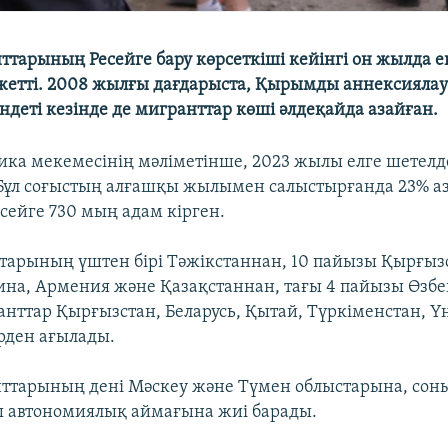
ттарының Ресейге бару көрсеткіші кейінгі он жылда е
жетті. 2008 жылғы дағдарыста, Қырымды аннексияла
ндеті кезінде де мигранттар көші әлдеқайда азайған.
тика мекемесінің мәліметінше, 2023 жылы елге шетелд
 Бұл соғыстың алғашқы жылымен салыстырғанда 23% аз
сейге 730 мың адам кірген.
тарының үштен бірі Тәжікстаннан, 10 пайызы Қырғыз
на, Армения және Қазақстаннан, тағы 4 пайызы Өзб
анттар Қырғызстан, Беларусь, Қытай, Түркіменстан, Ү
ерден ағылады.
ттарының дені Мәскеу және Түмен облыстарына, сон
 автономиялық аймағына жиі барады.