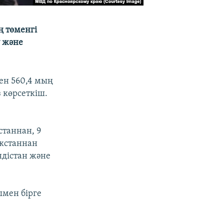
ң төменгі
у және
ен 560,4 мың
 көрсеткіш.
станнан, 9
екстаннан
ндістан және
ымен бірге