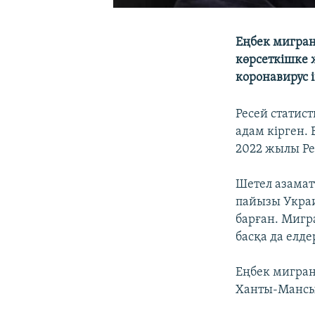
Еңбек мигран
көрсеткішке 
коронавирус і
Ресей статис
адам кірген.
2022 жылы Ре
Шетел азамат
пайызы Украи
барған. Мигр
басқа да елд
Еңбек мигран
Ханты-Мансы