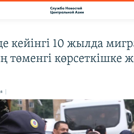
де кейінгі 10 жылда миг
ең төменгі көрсеткішке ж
ся