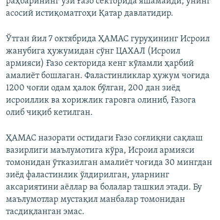
раҳбарининг ўзи Ғазо секторида яшамайди, унинг
асосий истиқоматгоҳи Қатар давлатидир.
Ўтган йил 7 октябрида ҲАМАС гуруҳининг Исроил
жанубига ҳужумидан сўнг ЦАХАЛ (Исроил
армияси) Ғазо секторида кенг кўламли ҳарбий
амалиёт бошлаган. Фаластинликлар ҳужум чоғида
1200 чоғли одам ҳалок бўлган, 200 дан зиёд
исроиллик ва хорижлик гаровга олиниб, Ғазога
олиб чиқиб кетилган.
ҲАМАС назорати остидаги Ғазо соғлиқни сақлаш
вазирлиги маълумотига кўра, Исроил армияси
томонидан ўтказилган амалиёт чоғида 30 мингдан
зиёд фаластинлик ўлдирилган, уларнинг
аксариятини аёллар ва болалар ташкил этади. Бу
маълумотлар мустақил манбалар томонидан
тасдиқланган эмас.