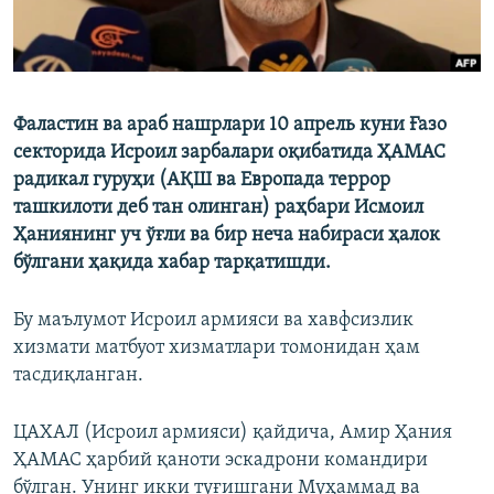
Фаластин ва араб нашрлари 10 апрель куни Ғазо
секторида Исроил зарбалари оқибатида ҲАМАС
радикал гуруҳи (АҚШ ва Европада террор
ташкилоти деб тан олинган) раҳбари Исмоил
Ҳаниянинг уч ўғли ва бир неча набираси ҳалок
бўлгани ҳақида хабар тарқатишди.
Бу маълумот Исроил армияси ва хавфсизлик
хизмати матбуот хизматлари томонидан ҳам
тасдиқланган.
ЦАХАЛ (Исроил армияси) қайдича, Амир Ҳания
ҲАМАС ҳарбий қаноти эскадрони командири
бўлган. Унинг икки туғишгани Муҳаммад ва