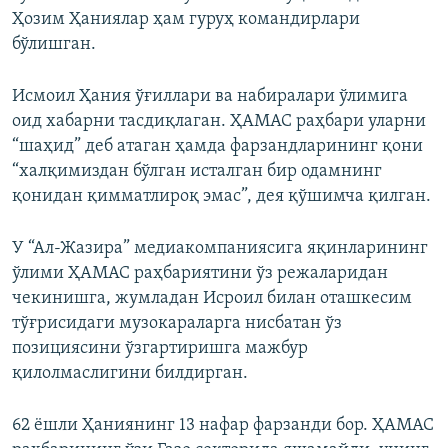
Ҳозим Ҳаниялар ҳам гуруҳ командирлари
бўлишган.
Исмоил Ҳания ўғиллари ва набиралари ўлимига
оид хабарни тасдиқлаган. ҲАМАС раҳбари уларни
“шаҳид” деб атаган ҳамда фарзандларининг қони
“халқимиздан бўлган исталган бир одамнинг
қонидан қимматлироқ эмас”, дея қўшимча қилган.
У “Ал-Жазира” медиакомпаниясига яқинларининг
ўлими ҲАМАС раҳбариятини ўз режаларидан
чекинишга, жумладан Исроил билан оташкесим
тўғрисидаги музокараларга нисбатан ўз
позициясини ўзгартиришга мажбур
қилолмаслигини билдирган.
62 ёшли Ҳаниянинг 13 нафар фарзанди бор. ҲАМАС