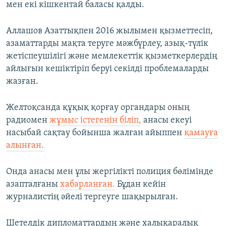
мен екі кішкентай баласы қалды.
Аллашов Азаттықпен 2016 жылымен қызметтесіп,
азаматтарды мақта теруге мәжбүрлеу, азық-түлік
жетіспеушілігі және мемлекеттік қызметкерлердің
айлығын кешіктіріп беруі секілді проблемаларды
жазған.
Желтоқсанда құқық қорғау органдары оның
радиомен
жұмыс істегенін біліп,
анасы екеуі
насыбай сақтау бойынша жалған айыппен
қамауға
алынған.
Онда анасы мен ұлы жергілікті полиция бөлімінде
азапталғаны
хабарланған.
Бұдан кейін
журналистің әйелі тергеуге шақырылған.
Шетелдік дипломаттардың және халықаралық