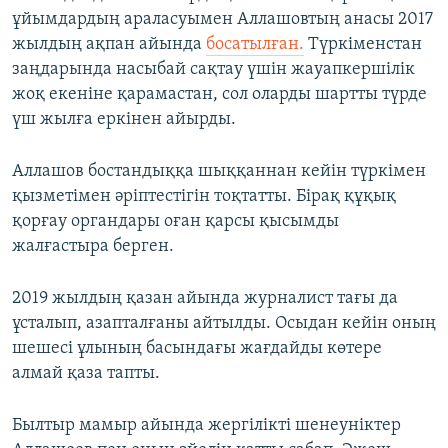
ұйымдардың араласуымен Аллашовтың анасы 2017
жылдың ақпан айында
босатылған.
Түркіменстан
заңдарында насыбай сақтау үшін жауапкершілік
жоқ екеніне қарамастан, сол оларды шартты түрде
үш жылға еркінен айырды.
Аллашов бостандыққа шыққаннан кейін түркімен
қызметімен әріптестігін тоқтатты. Бірақ құқық
қорғау органдары оған қарсы қысымды
жалғастыра берген.
2019 жылдың қазан айында журналист тағы да
ұсталып, азапталғаны айтылды. Осыдан кейін оның
шешесі ұлының басындағы жағдайды көтере
алмай қаза тапты.
Былтыр мамыр айында жергілікті шенеуніктер