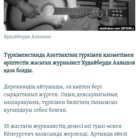
Худайберди Аллашов
Түркіменстанда Азаттықтың түркімен қызметімен
әріптестік жасаған журналист Худайберди Аллашов
қаза болды.
Дереккөздің айтуынша, ол көптен бері
сырқаттанып жүрген. Оның денсаулығының
нашарлауына, түркімен билігінің тынымсыз
қуғындауы себеп болған.
35 жастағы журналистің денесі өзі туып-өскен
Кёнеургенч қаласында жерленді. Артында әйелі